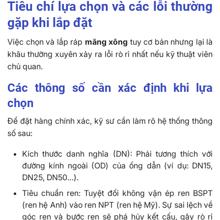
Tiêu chí lựa chọn và các lỗi thường
gặp khi lắp đặt
Việc chọn và lắp ráp
măng xông
tuy cơ bản nhưng lại là
khâu thường xuyên xảy ra lỗi rò rỉ nhất nếu kỹ thuật viên
chủ quan.
Các thông số cần xác định khi lựa
chọn
Để đặt hàng chính xác, kỹ sư cần làm rõ hệ thống thông
số sau:
Kích thước danh nghĩa (DN): Phải tương thích với
đường kính ngoài (OD) của ống dẫn (ví dụ: DN15,
DN25, DN50…).
Tiêu chuẩn ren: Tuyệt đối không vặn ép ren BSPT
(ren hệ Anh) vào ren NPT (ren hệ Mỹ). Sự sai lệch về
góc ren và bước ren sẽ phá hủy kết cấu, gây rò rỉ