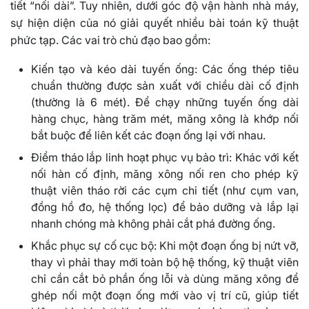
tiết “nối dài”. Tuy nhiên, dưới góc độ vận hành nhà máy,
sự hiện diện của nó giải quyết nhiều bài toán kỹ thuật
phức tạp. Các vai trò chủ đạo bao gồm:
Kiến tạo và kéo dài tuyến ống: Các ống thép tiêu
chuẩn thường được sản xuất với chiều dài cố định
(thường là 6 mét). Để chạy những tuyến ống dài
hàng chục, hàng trăm mét, măng xông là khớp nối
bắt buộc để liên kết các đoạn ống lại với nhau.
Điểm tháo lắp linh hoạt phục vụ bảo trì: Khác với kết
nối hàn cố định, măng xông nối ren cho phép kỹ
thuật viên tháo rời các cụm chi tiết (như cụm van,
đồng hồ đo, hệ thống lọc) để bảo dưỡng và lắp lại
nhanh chóng mà không phải cắt phá đường ống.
Khắc phục sự cố cục bộ: Khi một đoạn ống bị nứt vỡ,
thay vì phải thay mới toàn bộ hệ thống, kỹ thuật viên
chỉ cần cắt bỏ phần ống lỗi và dùng măng xông để
ghép nối một đoạn ống mới vào vị trí cũ, giúp tiết