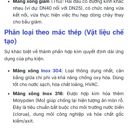
Măng xông giảm
(Thu): Hai đầu có đường kính khác
nhau (ví dụ: DN40 nối với DN25), có chức năng vừa
kết nối, vừa thực hiện việc thu hẹp dòng chảy thay
cho bầu giảm.
Phân loại theo mác thép (Vật liệu chế
tạo)
Sự khác biệt về thành phần hợp kim quyết định dải ứng
dụng của phụ kiện.
Măng xông
Inox 304
: Loại thông dụng nhất, cân
bằng giữa chi phí và khả năng chống oxy hóa. Dùng
tốt cho nước sạch, hóa chất loãng, HVAC.
Măng xông Inox 316
: Được hợp kim hóa thêm
Molypden (Mo) giúp chống lại hiện tượng ăn mòn rỗ.
Đây là tiêu chuẩn bắt buộc cho môi trường nước biển
(clorua), dung môi công nghiệp và hóa chất gốc
kiềm/axit.