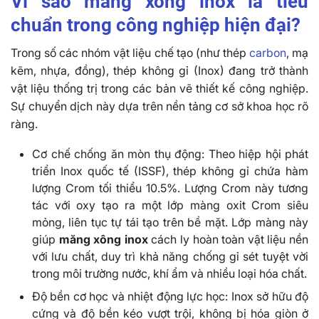
Vì sao măng xông inox là tiêu
chuẩn trong công nghiệp hiện đại?
Trong số các nhóm vật liệu chế tạo (như thép
carbon
, mạ
kẽm, nhựa, đồng), thép không gỉ (Inox) đang trở thành
vật liệu thống trị trong các bản vẽ thiết kế công nghiệp.
Sự chuyển dịch này dựa trên nền tảng cơ sở khoa học rõ
ràng.
Cơ chế chống ăn mòn thụ động: Theo hiệp hội phát
triển Inox quốc tế (ISSF), thép không gỉ chứa hàm
lượng Crom tối thiểu 10.5%. Lượng Crom này tương
tác với oxy tạo ra một lớp màng oxit Crom siêu
mỏng, liên tục tự tái tạo trên bề mặt. Lớp màng này
giúp
măng xông inox
cách ly hoàn toàn vật liệu nền
với lưu chất, duy trì khả năng chống gỉ sét tuyệt vời
trong môi trường nước, khí ẩm và nhiều loại hóa chất.
Độ bền cơ học và nhiệt động lực học: Inox sở hữu độ
cứng và độ bền kéo vượt trội, không bị hóa giòn ở