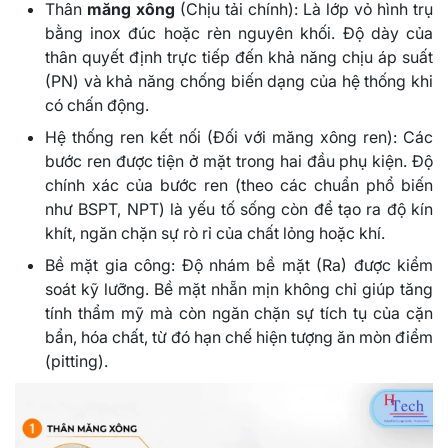
Thân
măng xông
(Chịu tải chính): Là lớp vỏ hình trụ
bằng inox đúc hoặc rèn nguyên khối. Độ dày của
thân quyết định trực tiếp đến khả năng chịu áp suất
(PN) và khả năng chống biến dạng của hệ thống khi
có chấn động.
Hệ thống ren kết nối (Đối với măng xông ren): Các
bước ren được tiện ở mặt trong hai đầu phụ kiện. Độ
chính xác của bước ren (theo các chuẩn phổ biến
như BSPT, NPT) là yếu tố sống còn để tạo ra độ kín
khít, ngăn chặn sự rò rỉ của chất lỏng hoặc khí.
Bề mặt gia công: Độ nhám bề mặt (Ra) được kiểm
soát kỹ lưỡng. Bề mặt nhẵn mịn không chỉ giúp tăng
tính thẩm mỹ mà còn ngăn chặn sự tích tụ của cặn
bẩn, hóa chất, từ đó hạn chế hiện tượng ăn mòn điểm
(pitting).