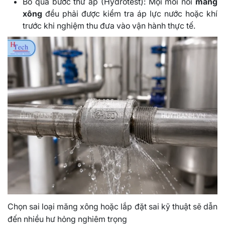
Bỏ qua bước thử áp (Hydrotest): Mọi mối nối
măng
xông
đều phải được kiểm tra áp lực nước hoặc khí
trước khi nghiệm thu đưa vào vận hành thực tế.
Chọn sai loại măng xông hoặc lắp đặt sai kỹ thuật sẽ dẫn
đến nhiều hư hỏng nghiêm trọng