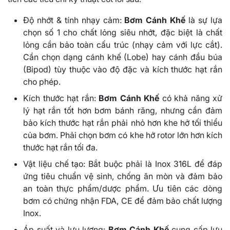
Độ nhớt & tính nhạy cảm:
Bơm Cánh Khế
là sự lựa
chọn số 1 cho chất lỏng siêu nhớt, đặc biệt là chất
lỏng cần bảo toàn cấu trúc (nhạy cảm với lực cắt).
Cần chọn dạng cánh khế (Lobe) hay cánh đầu búa
(Bipod) tùy thuộc vào độ đặc và kích thước hạt rắn
cho phép.
Kích thước hạt rắn:
Bơm Cánh Khế
có khả năng xử
lý hạt rắn tốt hơn bơm bánh răng, nhưng cần đảm
bảo kích thước hạt rắn phải nhỏ hơn khe hở tối thiểu
của bơm. Phải chọn bơm có khe hở rotor lớn hơn kích
thước hạt rắn tối đa.
Vật liệu chế tạo: Bắt buộc phải là Inox 316L để đáp
ứng tiêu chuẩn vệ sinh, chống ăn mòn và đảm bảo
an toàn thực phẩm/dược phẩm. Ưu tiên các dòng
bơm có chứng nhận FDA, CE để đảm bảo chất lượng
Inox.
Áp suất và lưu lượng:
Bơm Cánh Khế
cung cấp lưu