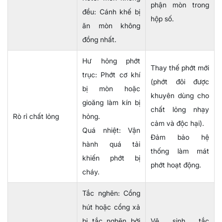
phận mòn trong
đều: Cánh khế bị
hộp số.
ăn mòn không
đồng nhất.
Hư hỏng phớt
Thay thế phớt mới
trục: Phớt cơ khí
(phớt đôi được
bị mòn hoặc
khuyên dùng cho
gioăng làm kín bị
chất lỏng nhạy
Rò rỉ chất lỏng
hỏng.
cảm và độc hại).
Quá nhiệt: Vận
Đảm bảo hệ
hành quá tải
thống làm mát
khiến phớt bị
phớt hoạt động.
cháy.
Tắc nghẽn: Cổng
hút hoặc cổng xả
bị tắc nghẽn bởi
Vệ sinh tắc