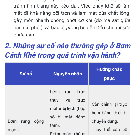
tránh tình trạng này kéo dài. Việc chạy khô sẽ làm
mất đi khả năng bôi trơn và làm mát của chất lỏng,
gây mòn nhanh chóng phớt cơ khí (do ma sát giữa
hai mặt phớt) và bạc lót/vòng bi, dẫn đến chi phí sửa
chữa cao.
2. Những sự cố nào thường gặp ở Bơm
Cánh Khế trong quá trình vận hành?
Hướng khắc
Sự cố
Nguyên nhân
phục
Lệch trục: Trục
thùy và trục
Căn chỉnh lại trục
motor bị lệch (hộp
bơm bằng thiết bị
số bị mất đồng
Bơm rung động
chuyên dụng.
tâm).
mạnh
Thay thế các bộ
Rotor mòn không