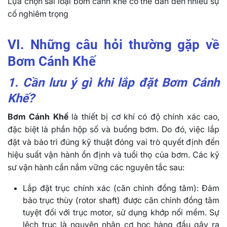
Lựa chọn sai loại bơm cánh khế có thể dẫn đến nhiều sự
cố nghiêm trọng
VI. Những câu hỏi thường gặp về
Bơm Cánh Khế
1. Cần lưu ý gì khi lắp đặt Bơm Cánh
Khế?
Bơm Cánh Khế
là thiết bị cơ khí có độ chính xác cao,
đặc biệt là phần hộp số và buồng bơm. Do đó, việc lắp
đặt và bảo trì đúng kỹ thuật đóng vai trò quyết định đến
hiệu suất vận hành ổn định và tuổi thọ của bơm. Các kỹ
sư vận hành cần nắm vững các nguyên tắc sau:
Lắp đặt trục chính xác (căn chỉnh đồng tâm): Đảm
bảo trục thùy (rotor shaft) được căn chỉnh đồng tâm
tuyệt đối với trục motor, sử dụng khớp nối mềm. Sự
lệch trục là nguyên nhân cơ học hàng đầu gây ra