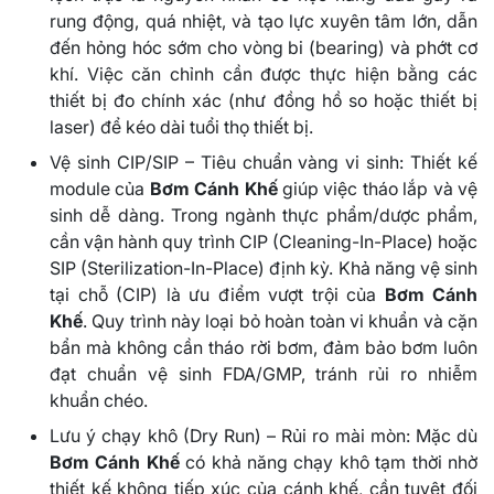
rung động, quá nhiệt, và tạo lực xuyên tâm lớn, dẫn
đến hỏng hóc sớm cho vòng bi (bearing) và phớt cơ
khí. Việc căn chỉnh cần được thực hiện bằng các
thiết bị đo chính xác (như đồng hồ so hoặc thiết bị
laser) để kéo dài tuổi thọ thiết bị.
Vệ sinh CIP/SIP – Tiêu chuẩn vàng vi sinh: Thiết kế
module của
Bơm Cánh Khế
giúp việc tháo lắp và vệ
sinh dễ dàng. Trong ngành thực phẩm/dược phẩm,
cần vận hành quy trình CIP (Cleaning-In-Place) hoặc
SIP (Sterilization-In-Place) định kỳ. Khả năng vệ sinh
tại chỗ (CIP) là ưu điểm vượt trội của
Bơm Cánh
Khế
. Quy trình này loại bỏ hoàn toàn vi khuẩn và cặn
bẩn mà không cần tháo rời bơm, đảm bảo bơm luôn
đạt chuẩn vệ sinh FDA/GMP, tránh rủi ro nhiễm
khuẩn chéo.
Lưu ý chạy khô (Dry Run) – Rủi ro mài mòn: Mặc dù
Bơm Cánh Khế
có khả năng chạy khô tạm thời nhờ
thiết kế không tiếp xúc của cánh khế, cần tuyệt đối