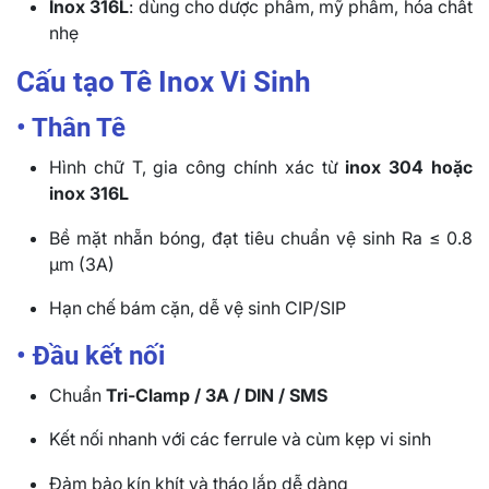
Inox 316L
: dùng cho dược phẩm, mỹ phẩm, hóa chất
nhẹ
Cấu tạo Tê Inox Vi Sinh
• Thân Tê
Hình chữ T, gia công chính xác từ
inox 304 hoặc
inox 316L
Bề mặt nhẵn bóng, đạt tiêu chuẩn vệ sinh Ra ≤ 0.8
µm (3A)
Hạn chế bám cặn, dễ vệ sinh CIP/SIP
• Đầu kết nối
Chuẩn
Tri-Clamp / 3A / DIN / SMS
Kết nối nhanh với các ferrule và cùm kẹp vi sinh
Đảm bảo kín khít và tháo lắp dễ dàng