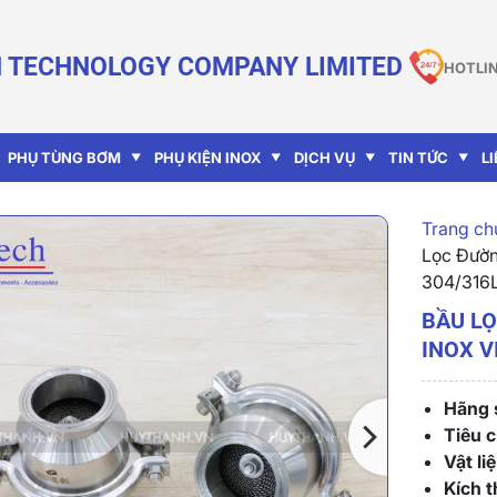
 TECHNOLOGY COMPANY LIMITED
HOTLIN
PHỤ TÙNG BƠM
PHỤ KIỆN INOX
DỊCH VỤ
TIN TỨC
L
Trang chu
Lọc Đườn
304/316
BẦU LỌ
INOX V
Hãng s
Tiêu 
Vật liệ
Kích t