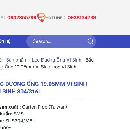
0932855799
0938134799
E 1:
HOTLINE 2:
IÊN HỆ
̉
-
Sản phẩm
-
Lọc Đường Ống Vi Sinh
-
Bầu
g Ống 19.05mm Vi Sinh Inox Vi Sinh
L
C ĐƯỜNG ỐNG 19.05MM VI SINH
I SINH 304/316L
ản xuất :
Carten Pipe (Taiwan)
chuẩn:
SMS
u:
SUS304/316L
hước: