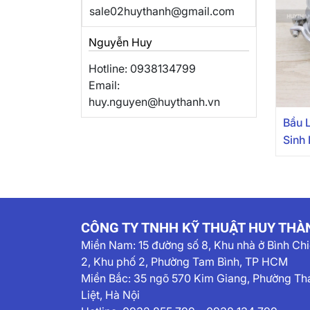
sale02huythanh@gmail.com
Nguyễn Huy
Hotline: 0938134799
Email:
huy.nguyen@huythanh.vn
Bầu 
Sinh 
CÔNG TY TNHH KỸ THUẬT HUY THÀ
Miền Nam:
15 đường số 8, Khu nhà ở Bình Ch
2, Khu phố 2, Phường Tam Bình, TP HCM
Miền Bắc: 35 ngõ 570 Kim Giang, Phường Th
Liệt, Hà Nội