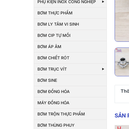
PHỤ KIỆN INOX CÔNG NGHIỆP
BƠM THỰC PHẨM
BƠM LY TÂM VI SINH
BƠM CIP TỰ MỒI
BƠM ÁP ÂM
BƠM CHIẾT RÓT
BƠM TRỤC VÍT
BƠM SINE
Thô
BƠM ĐỒNG HÓA
MÁY ĐỒNG HÓA
BƠM TRỘN THỰC PHẨM
SẢN
BƠM THÙNG PHUY