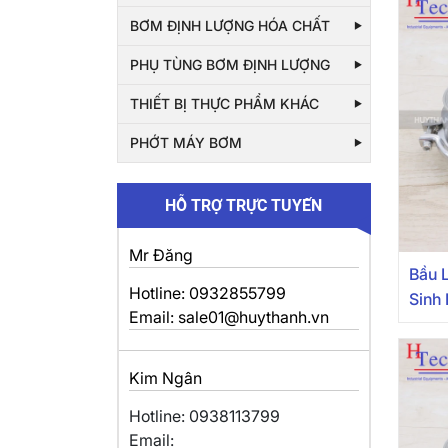
BƠM ĐỊNH LƯỢNG HÓA CHẤT
PHỤ TÙNG BƠM ĐỊNH LƯỢNG
THIẾT BỊ THỰC PHẨM KHÁC
PHỚT MÁY BƠM
HỖ TRỢ TRỰC TUYẾN
Mr Đăng
Bầu 
Hotline: 0932855799
Sinh 
Email: sale01@huythanh.vn
Kim Ngân
Hotline: 0938113799
Email: