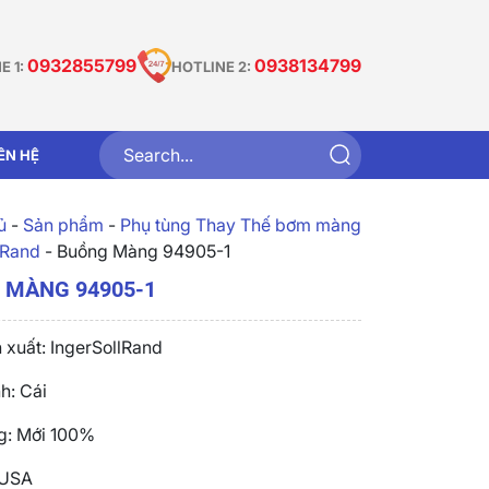
0932855799
0938134799
E 1:
HOTLINE 2:
IÊN HỆ
̉
-
Sản phẩm
-
Phụ tùng Thay Thế bơm màng
 Rand
-
Buồng Màng 94905-1
 MÀNG 94905-1
 xuất: IngerSollRand
nh: Cái
ng: Mới 100%
 USA