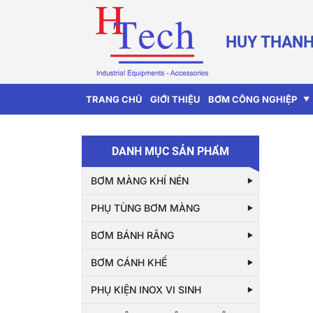
HUY THANH
TRANG CHỦ
GIỚI THIỆU
BƠM CÔNG NGHIỆP
DANH MỤC SẢN PHẨM
BƠM MÀNG KHÍ NÉN
PHỤ TÙNG BƠM MÀNG
BƠM BÁNH RĂNG
BƠM CÁNH KHẾ
PHỤ KIỆN INOX VI SINH