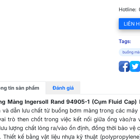
Hotline:
LIÊN H
Tags:
buồng mà
ng tin sản phẩm
Đánh giá
ng Màng Ingersoll Rand 94905-1 (Cụm Fluid Cap)
l
 và dẫn lưu chất từ buồng bơm màng trong các máy
vai trò then chốt trong việc kết nối giữa ống vào/
lưu lượng chất lỏng ra/vào ổn định, đồng thời bảo vệ 
 Thiết kế bằng vật liệu nhựa kỹ thuật (polypropylene