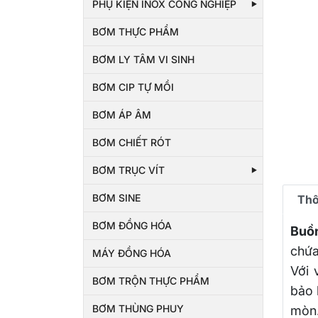
PHỤ KIỆN INOX CÔNG NGHIỆP
BƠM THỰC PHẨM
BƠM LY TÂM VI SINH
BƠM CIP TỰ MỒI
BƠM ÁP ÂM
BƠM CHIẾT RÓT
BƠM TRỤC VÍT
BƠM SINE
Thô
BƠM ĐỒNG HÓA
Buồ
chứa
MÁY ĐỒNG HÓA
Với 
BƠM TRỘN THỰC PHẨM
bảo 
BƠM THÙNG PHUY
mòn.