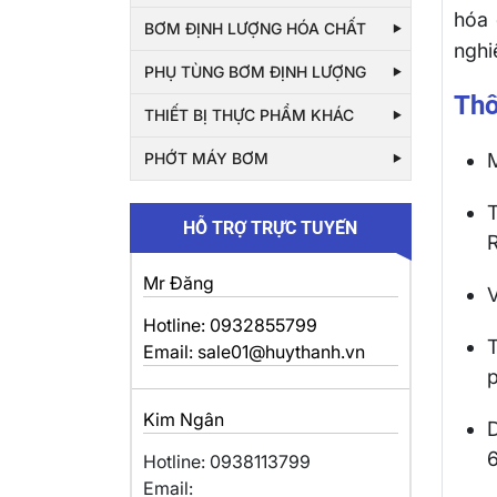
hóa 
BƠM ĐỊNH LƯỢNG HÓA CHẤT
nghi
PHỤ TÙNG BƠM ĐỊNH LƯỢNG
Thô
THIẾT BỊ THỰC PHẨM KHÁC
PHỚT MÁY BƠM
HỖ TRỢ TRỰC TUYẾN
Mr Đăng
V
Hotline: 0932855799
Email: sale01@huythanh.vn
p
Kim Ngân
Hotline: 0938113799
Email: