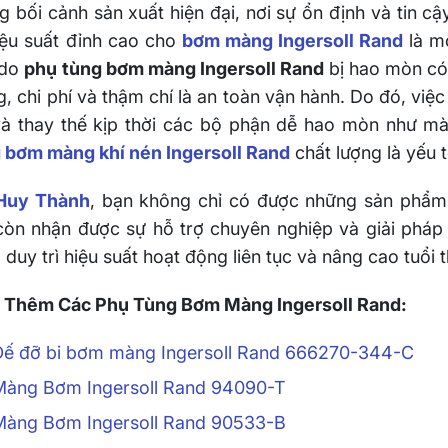
g bối cảnh sản xuất hiện đại, nơi sự ổn định và tin cậy 
hiệu suất đỉnh cao cho
bơm màng Ingersoll Rand
là mộ
 do
phụ tùng bơm màng Ingersoll Rand
bị hao mòn có 
g, chi phí và thậm chí là an toàn vận hành. Do đó, việc 
và thay thế kịp thời các bộ phận dễ hao mòn như 
 bơm màng khí nén Ingersoll Rand
chất lượng là yếu 
Huy Thành
, bạn không chỉ có được những sản phẩ
òn nhận được sự hỗ trợ chuyên nghiệp và giải pháp t
 duy trì hiệu suất hoạt động liên tục và nâng cao tuổi th
Thêm Các Phụ Tùng Bơm Màng Ingersoll Rand:
Đế đỡ bi bơm màng Ingersoll Rand 666270-344-C
Màng Bơm Ingersoll Rand 94090-T
Màng Bơm Ingersoll Rand 90533-B