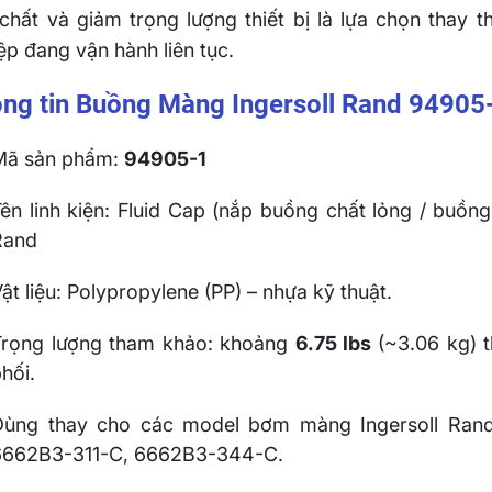
chất và giảm trọng lượng thiết bị là lựa chọn thay
ệp đang vận hành liên tục.
ng tin Buồng Màng Ingersoll Rand 94905
Mã sản phẩm:
94905-1
Tên linh kiện: Fluid Cap (nắp buồng chất lỏng / buồ
Rand
ật liệu: Polypropylene (PP) – nhựa kỹ thuật.
Trọng lượng tham khảo: khoảng
6.75 lbs
(~3.06 kg) t
hối.
Dùng thay cho các model bơm màng Ingersoll Rand
6662B3-311-C, 6662B3-344-C.