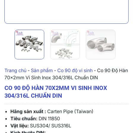
Trang chủ
-
Sản phẩm
-
Co 90 độ vi sinh
-
Co 90 Độ Hàn
70x2mm Vi Sinh Inox 304/316L Chuẩn DIN
CO 90 ĐỘ HÀN 70X2MM VI SINH INOX
304/316L CHUẨN DIN
Hãng sản xuất :
Carten Pipe (Taiwan)
Tiêu chuẩn:
DIN 11850
Vật liệu:
SUS304/ SUS316L
Kích thước DIN: