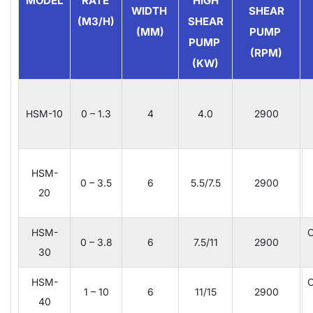
MODEL
RATE
HIGH
WIDTH
SHEAR
(M3/H)
SHEAR
(MM)
PUMP
PUMP
(RPM)
(KW)
HSM-10
0 – 1.3
4
4.0
2900
HSM-
0 – 3.5
6
5.5/7.5
2900
20
HSM-
C
0 – 3.8
6
7.5/11
2900
30
HSM-
C
1 – 10
6
11/15
2900
40