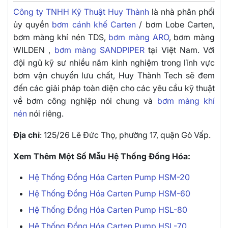
Công ty TNHH Kỹ Thuật Huy Thành
là nhà phân phối
ủy quyền
bơm cánh khế Carten
/ bơm Lobe Carten,
bơm màng khí nén TDS,
bơm màng ARO
, bơm màng
WILDEN ,
bơm màng SANDPIPER
tại Việt Nam. Với
đội ngũ kỹ sư nhiều năm kinh nghiệm trong lĩnh vực
bơm vận chuyển lưu chất, Huy Thành Tech sẽ đem
đến các giải pháp toàn diện cho các yêu cầu kỹ thuật
về bơm công nghiệp nói chung và
bơm màng khí
nén
nói riêng.
Địa chỉ
: 125/26 Lê Đức Thọ, phường 17, quận Gò Vấp.
Xem Thêm Một Số Mẫu Hệ Thống Đồng Hóa:
Hệ Thống Đồng Hóa Carten Pump HSM-20
Hệ Thống Đồng Hóa Carten Pump HSM-60
Hệ Thống Đồng Hóa Carten Pump HSL-80
Hệ Thống Đồng Hóa Carten Pump HSL-70