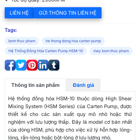
LIÊN HỆ
GỬI THÔNG TIN LIÊN HỆ
Tags:
bom thuc pham
he thong dong hoa carten pump
Hệ Thống Đồng Hóa Carten Pump HSM-10
may bom thuc pham
Thông tin sản phẩm
Đánh giá
Hệ thống đồng hóa HSM-10 thuộc dòng High Shear
Mixing System (HSM Series) của Carten Pump, được
thiết kế cho các sản xuất quy mô nhỏ hoặc thử
nghiệm với lưu lượng thấp. Đây là model cơ bản nhất
của dòng HSM, phù hợp cho việc xử lý hỗn hợp lỏng-
lỏng, rắn-lỏng hoặc bột-lỏng ở lưu lượng nhỏ.