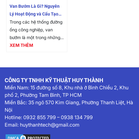
Van Bướm Là Gì? Nguyên
Lý Hoạt Động và Cấu Tạo
Van Bướm
Trong các hệ thống đường
ống công nghiệp, van
bướm là một trong những
loại van thông dụng nhất
XEM THÊM
nhờ thiết kế nhỏ gọn, thao
tác nhanh và khả năng
điều tiết lưu lượng...
CÔNG TY TNHH KỸ THUẬT HUY THÀNH
Miền Nam:
15 đường số 8, Khu nhà ở Bình Chiểu 2, Khu
phố 2, Phường Tam Bình, TP HCM
Miền Bắc: 35 ngõ 570 Kim Giang, Phường Thanh Liệt, Hà
Nội
Hotline:
0932 855 799
–
0938 134 799
Email:
huythanhtech@gmail.com