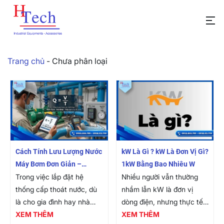
Trang chủ
-
Chưa phân loại
Cách Tính Lưu Lượng Nước
kW Là Gì ? kW Là Đơn Vị Gì?
Máy Bơm Đơn Giản –
1kW Bằng Bao Nhiêu W
Nhanh Chóng
Trong việc lắp đặt hệ
Nhiều người vẫn thường
thống cấp thoát nước, dù
nhầm lẫn kW là đơn vị
là cho gia đình hay nhà
dòng điện, nhưng thực tế
máy công nghiệp thì đầu
XEM THÊM
đây là đơn vị đo công suất
XEM THÊM