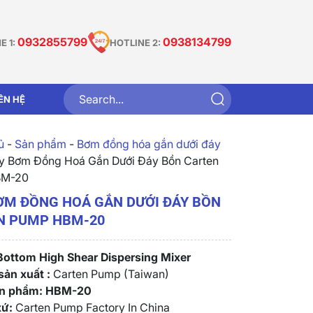
0932855799
0938134799
E 1:
HOTLINE 2:
IÊN HỆ
̉
-
Sản phẩm
-
Bơm đồng hóa gắn dưới đáy
 Bơm Đồng Hoá Gắn Dưới Đáy Bồn Carten
BM-20
ƠM ĐỒNG HOÁ GẮN DƯỚI ĐÁY BỒN
N PUMP HBM-20
Bottom High Shear Dispersing Mixer
ản xuất :
Carten Pump (Taiwan)
n phẩm:
HBM-20
xứ:
Carten Pump Factory In China