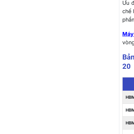
Ưu đ
chế 
phẩ
Máy
vòn
Bản
20
HBM
HB
HB