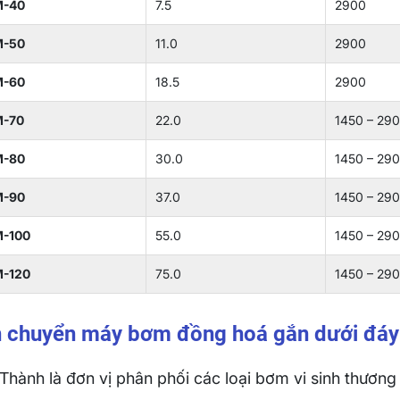
M-40
7.5
2900
M-50
11.0
2900
M-60
18.5
2900
-70
22.0
1450 – 29
M-80
30.0
1450 – 29
M-90
37.0
1450 – 29
-100
55.0
1450 – 29
-120
75.0
1450 – 29
 chuyển máy bơm đồng hoá gắn dưới đá
Thành là đơn vị phân phối các loại bơm vi sinh thương