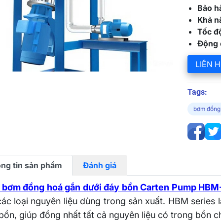
Bảo h
Khả nă
Tốc đ
Động 
LIÊN H
Tags:
bơm đồng
ng tin sản phẩm
Đánh giá
 bơm đồng hoá gắn dưới đáy bồn Carten Pump HBM
các loại nguyên liệu dùng trong sản xuất. HBM series 
bồn, giúp đồng nhất tất cả nguyên liệu có trong bồn c