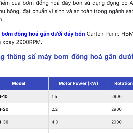
iểm của bơm đồng hoá đáy bồn sử dụng động cơ AB
hư hỏng, đạt chuẩn vi sinh và an toàn trong ngành 
m…
 bơm đồng hoá gắn dưới đáy bồn
Carten Pump HBM-2
g xoay 2900RPM.
g thông số máy bơm đồng hoá gắn dướ
Model
Motor Power (kW)
Rotatio
-10
1.5
2900
M-20
2.2
2900
M-30
4.0
2900