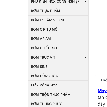
PHỤ KIỆN INOX CÔNG NGHIỆP
BƠM THỰC PHẨM
BƠM LY TÂM VI SINH
BƠM CIP TỰ MỒI
BƠM ÁP ÂM
BƠM CHIẾT RÓT
BƠM TRỤC VÍT
BƠM SINE
BƠM ĐỒNG HÓA
Thô
MÁY ĐỒNG HÓA
Máy
BƠM TRỘN THỰC PHẨM
tán 
đáy 
BƠM THÙNG PHUY