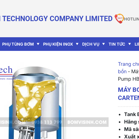
 TECHNOLOGY COMPANY LIMITED
HOTLIN
PHỤ TÙNG BƠM
PHỤ KIỆN INOX
DỊCH VỤ
TIN TỨC
L
Trang chu
bồn
-
Máy
Pump H
MÁY B
CARTE
Tank 
Hãng s
Mã sả
Xuất 