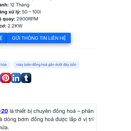
ành:
12 Tháng
ng xử lý:
50 – 100l
ộ quay:
2900RPM
cơ:
2.2KW
Ệ
GỬI THÔNG TIN LIÊN HỆ
 hóa
máy bơm đồng hoá gắn dưới đáy bồn
-20
là thiết bị chuyên đồng hoá – phân
là dòng bơm đồng hoá được lắp ở vị trí
hứa.