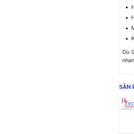
H
H
K
Dù Q
nhan
SẢN