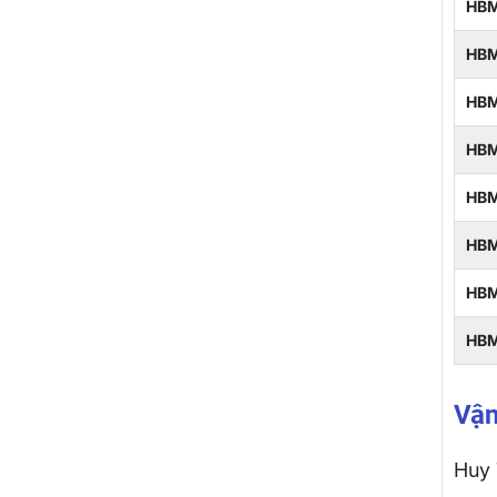
HB
HB
HB
HBM
HB
HB
HBM
HBM
Vận
Huy 