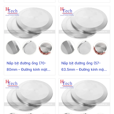
clamp 119mm) Inox 304
clamp 106mm) Inox 304
Nắp bịt đường ống (70-
Nắp bịt đường ống (57-
80mm – Đường kính mặt
63.5mm – Đường kính mặt
clamp 91mm) Inox 304
clamp 77.5mm)Inox
304/316L