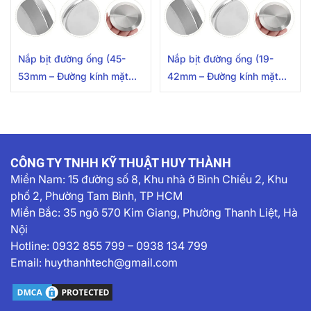
Nắp bịt đường ống (45-
Nắp bịt đường ống (19-
53mm – Đường kính mặt
42mm – Đường kính mặt
clamp 64mm) Inox
clamp 50.5mm) Inox
304/316L
304/316L
CÔNG TY TNHH KỸ THUẬT HUY THÀNH
Miền Nam:
15 đường số 8, Khu nhà ở Bình Chiểu 2, Khu
phố 2, Phường Tam Bình, TP HCM
Miền Bắc: 35 ngõ 570 Kim Giang, Phường Thanh Liệt, Hà
Nội
Hotline:
0932 855 799
–
0938 134 799
Email:
huythanhtech@gmail.com