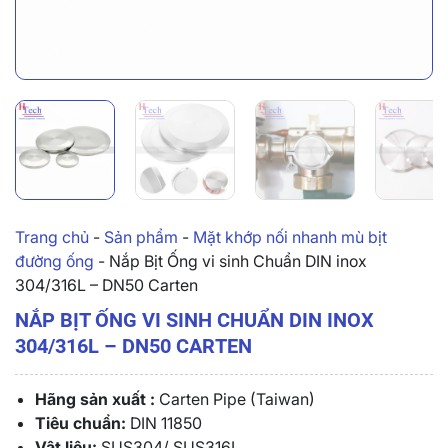
Trang chủ
-
Sản phẩm
-
Mặt khớp nối nhanh mù bịt
đường ống
-
Nắp Bịt Ống vi sinh Chuẩn DIN inox
304/316L – DN50 Carten
NẮP BỊT ỐNG VI SINH CHUẨN DIN INOX
304/316L – DN50 CARTEN
Hãng sản xuất :
Carten Pipe (Taiwan)
Tiêu chuẩn:
DIN 11850
Vật liệu:
SUS304/ SUS316L