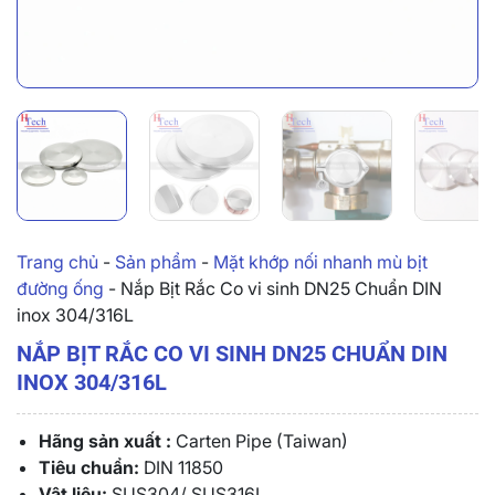
Trang chủ
-
Sản phẩm
-
Mặt khớp nối nhanh mù bịt
đường ống
-
Nắp Bịt Rắc Co vi sinh DN25 Chuẩn DIN
inox 304/316L
NẮP BỊT RẮC CO VI SINH DN25 CHUẨN DIN
INOX 304/316L
Hãng sản xuất :
Carten Pipe (Taiwan)
Tiêu chuẩn:
DIN 11850
Vật liệu:
SUS304/ SUS316L