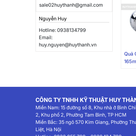
sale02huythanh@gmail.com
Nguyễn Huy
Hotline: 0938134799
Email:
huy.nguyen@huythanh.vn
Quả C
165m
CÔNG TY TNHH KỸ THUẬT HUY THÀ
Miền Nam:
15 đường số 8, Khu nhà ở Bình Ch
2, Khu phố 2, Phường Tam Bình, TP HCM
Miền Bắc: 35 ngõ 570 Kim Giang, Phường Th
Liệt, Hà Nội