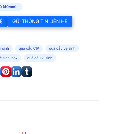
0 (40mm)
Ệ
GỬI THÔNG TIN LIÊN HỆ
i sinh
quả cầu CIP
quả cầu vệ sinh
ệ sinh inox
quả cầu vi sinh