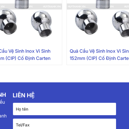
ầu Vệ Sinh Inox Vi Sinh
Quả Cầu Vệ Sinh Inox Vi Si
m (CIP) Cố Định Carten
152mm (CIP) Cố Định Cart
NH
LIÊN HỆ
iểu
anh