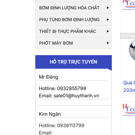
BƠM ĐỊNH LƯỢNG HÓA CHẤT
PHỤ TÙNG BƠM ĐỊNH LƯỢNG
THIẾT BỊ THỰC PHẨM KHÁC
PHỚT MÁY BƠM
HỖ TRỢ TRỰC TUYẾN
Mr Đăng
Quả C
Hotline: 0932855799
203m
Email: sale01@huythanh.vn
Kim Ngân
Hotline: 0938113799
Email: