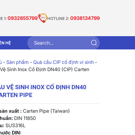
0932855799
0938134799
E 1:
HOTLINE 2:
IÊN HỆ
̉
-
Sản phẩm
-
Quả cầu CIP cố định vi sinh
-
Vệ Sinh Inox Cố Định DN40 (CIP) Carten
U VỆ SINH INOX CỐ ĐỊNH DN40
CARTEN PIPE
ản xuất :
Carten Pipe (Taiwan)
chuẩn:
DIN 11850
u:
SUS316L
hước DIN: