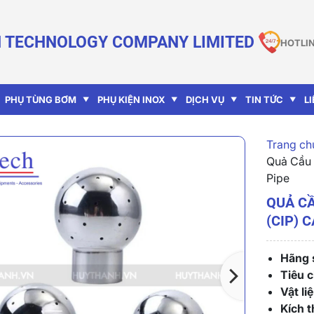
 TECHNOLOGY COMPANY LIMITED
HOTLIN
PHỤ TÙNG BƠM
PHỤ KIỆN INOX
DỊCH VỤ
TIN TỨC
L
Trang chu
Quả Cầu 
Pipe
QUẢ CẦ
(CIP) 
Hãng s
Tiêu 
Vật liệ
Kích t