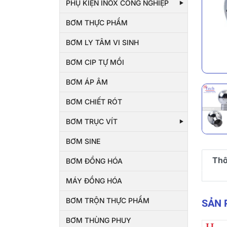
PHỤ KIỆN INOX CÔNG NGHIỆP
BƠM THỰC PHẨM
BƠM LY TÂM VI SINH
BƠM CIP TỰ MỒI
BƠM ÁP ÂM
BƠM CHIẾT RÓT
BƠM TRỤC VÍT
BƠM SINE
Thô
BƠM ĐỒNG HÓA
MÁY ĐỒNG HÓA
BƠM TRỘN THỰC PHẨM
SẢN
BƠM THÙNG PHUY