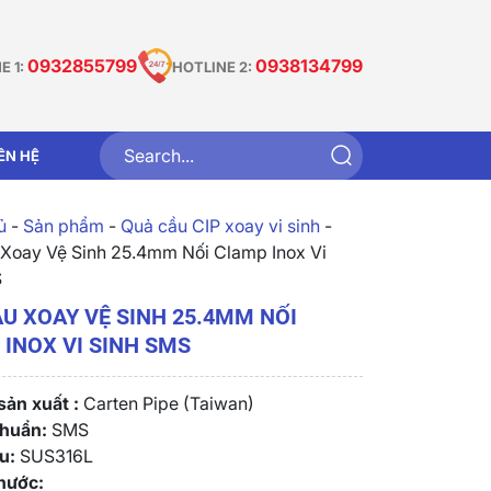
0932855799
0938134799
E 1:
HOTLINE 2:
IÊN HỆ
̉
-
Sản phẩm
-
Quả cầu CIP xoay vi sinh
-
Xoay Vệ Sinh 25.4mm Nối Clamp Inox Vi
S
U XOAY VỆ SINH 25.4MM NỐI
INOX VI SINH SMS
ản xuất :
Carten Pipe (Taiwan)
chuẩn:
SMS
u:
SUS316L
hước: