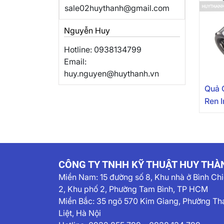
sale02huythanh@gmail.com
Nguyễn Huy
Hotline: 0938134799
Email:
huy.nguyen@huythanh.vn
Quả 
Ren 
CÔNG TY TNHH KỸ THUẬT HUY THÀ
Miền Nam:
15 đường số 8, Khu nhà ở Bình Ch
2, Khu phố 2, Phường Tam Bình, TP HCM
Miền Bắc: 35 ngõ 570 Kim Giang, Phường Th
Liệt, Hà Nội