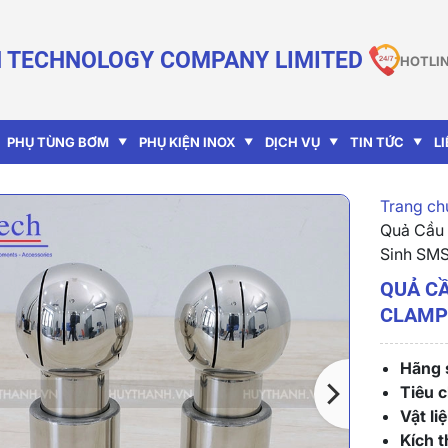
 TECHNOLOGY COMPANY LIMITED
HOTLIN
PHỤ TÙNG BƠM
PHỤ KIỆN INOX
DỊCH VỤ
TIN TỨC
L
Trang chu
Quả Cầu 
Sinh SM
QUẢ CẦ
CLAMP 
Hãng s
Tiêu 
Vật liệ
Kích t