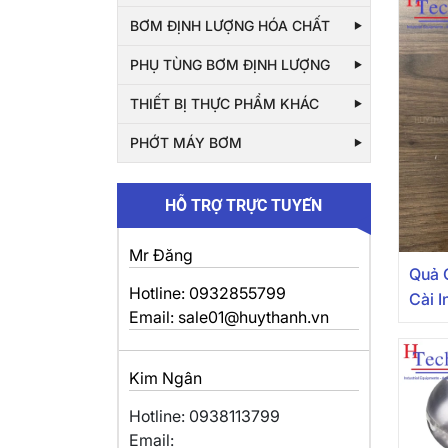
BƠM ĐỊNH LƯỢNG HÓA CHẤT
PHỤ TÙNG BƠM ĐỊNH LƯỢNG
THIẾT BỊ THỰC PHẨM KHÁC
PHỚT MÁY BƠM
HỖ TRỢ TRỰC TUYẾN
Mr Đăng
Quả 
Hotline: 0932855799
Cài 
Email: sale01@huythanh.vn
Kim Ngân
Hotline: 0938113799
Email: