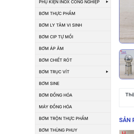
PHỤ KIỆN INOX CÔNG NGHIỆP
BƠM THỰC PHẨM
BƠM LY TÂM VI SINH
BƠM CIP TỰ MỒI
BƠM ÁP ÂM
BƠM CHIẾT RÓT
BƠM TRỤC VÍT
BƠM SINE
Thô
BƠM ĐỒNG HÓA
MÁY ĐỒNG HÓA
BƠM TRỘN THỰC PHẨM
SẢN
BƠM THÙNG PHUY