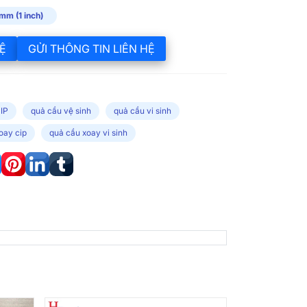
mm (1 inch)
Ệ
GỬI THÔNG TIN LIÊN HỆ
IP
quả cầu vệ sinh
quả cầu vi sinh
xoay cip
quả cầu xoay vi sinh