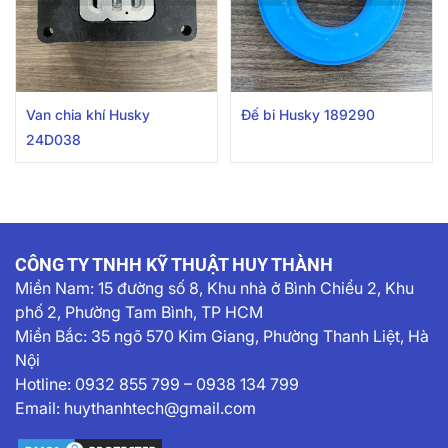
Van chia khí Husky
Đế bi Husky 189290
24D038
CÔNG TY TNHH KỸ THUẬT HUY THÀNH
Miền Nam:
15 đường số 8, Khu nhà ở Bình Chiểu 2, Khu
phố 2, Phường Tam Bình, TP HCM
Miền Bắc: 35 ngõ 570 Kim Giang, Phường Thanh Liệt, Hà
Nội
Hotline:
0932 855 799
–
0938 134 799
Email:
huythanhtech@gmail.com