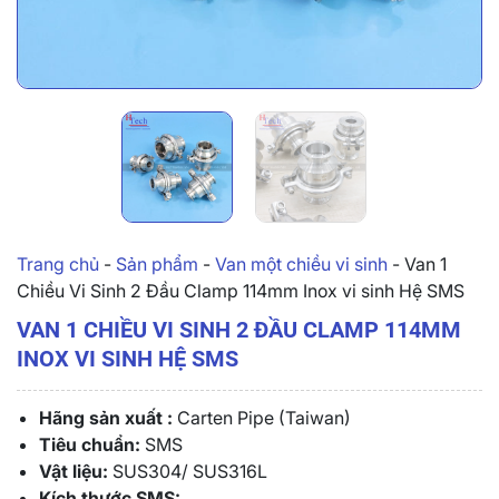
Trang chủ
-
Sản phẩm
-
Van một chiều vi sinh
-
Van 1
Chiều Vi Sinh 2 Đầu Clamp 114mm Inox vi sinh Hệ SMS
VAN 1 CHIỀU VI SINH 2 ĐẦU CLAMP 114MM
INOX VI SINH HỆ SMS
Hãng sản xuất :
Carten Pipe (Taiwan)
Tiêu chuẩn:
SMS
Vật liệu:
SUS304/ SUS316L
Kích thước SMS: