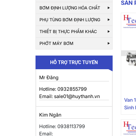
SẢN
BƠM ĐỊNH LƯỢNG HÓA CHẤT
PHỤ TÙNG BƠM ĐỊNH LƯỢNG
THIẾT BỊ THỰC PHẨM KHÁC
PHỚT MÁY BƠM
HỖ TRỢ TRỰC TUYẾN
Mr Đăng
Hotline: 0932855799
Email: sale01@huythanh.vn
Van 
Sinh
Kim Ngân
Hotline: 0938113799
Email: