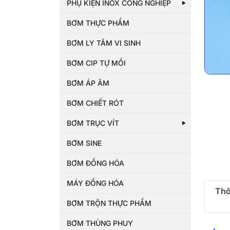
PHỤ KIỆN INOX CÔNG NGHIỆP
BƠM THỰC PHẨM
BƠM LY TÂM VI SINH
BƠM CIP TỰ MỒI
BƠM ÁP ÂM
BƠM CHIẾT RÓT
BƠM TRỤC VÍT
BƠM SINE
BƠM ĐỒNG HÓA
MÁY ĐỒNG HÓA
Thô
BƠM TRỘN THỰC PHẨM
BƠM THÙNG PHUY