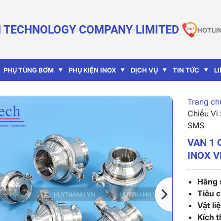
 TECHNOLOGY COMPANY LIMITED
HOTLIN
PHỤ TÙNG BƠM
PHỤ KIỆN INOX
DỊCH VỤ
TIN TỨC
L
Trang chu
Chiều Vi
SMS
VAN 1 
INOX V
Hãng s
Tiêu 
Vật liệ
Kích 