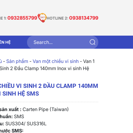
0932855799
0938134799
E 1:
HOTLINE 2:
IÊN HỆ
̉
-
Sản phẩm
-
Van một chiều vi sinh
-
Van 1
 Sinh 2 Đầu Clamp 140mm Inox vi sinh Hệ
CHIỀU VI SINH 2 ĐẦU CLAMP 140MM
I SINH HỆ SMS
ản xuất :
Carten Pipe (Taiwan)
chuẩn:
SMS
u:
SUS304/ SUS316L
thước SMS: