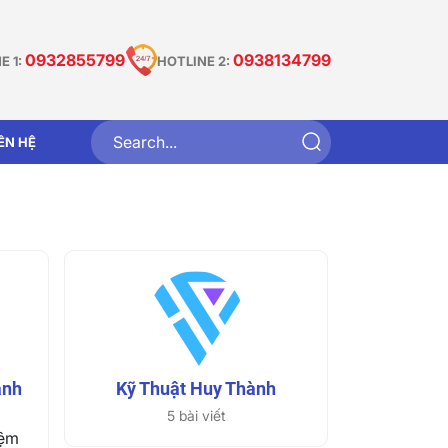
0932855799
0938134799
E 1:
HOTLINE 2:
IÊN HỆ
ành
Kỹ Thuật Huy Thành
5 bài viết
iệm