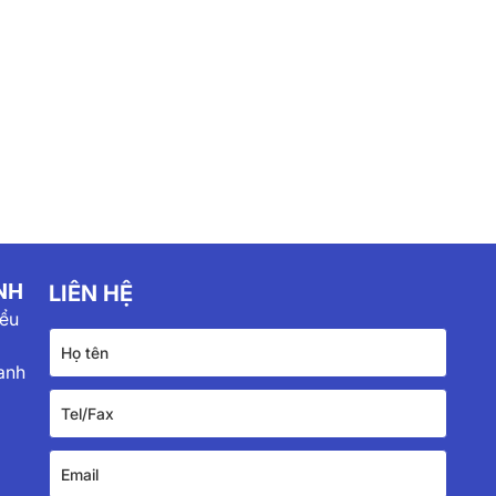
NH
LIÊN HỆ
iểu
anh