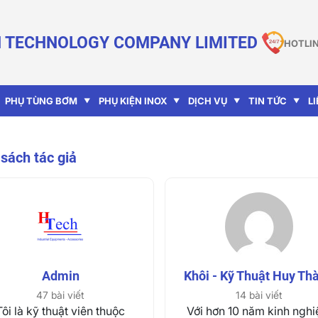
 TECHNOLOGY COMPANY LIMITED
HOTLIN
PHỤ TÙNG BƠM
PHỤ KIỆN INOX
DỊCH VỤ
TIN TỨC
L
sách tác giả
Admin
Khôi - Kỹ Thuật Huy Th
47 bài viết
14 bài viết
Tôi là kỹ thuật viên thuộc
Với hơn 10 năm kinh ngh