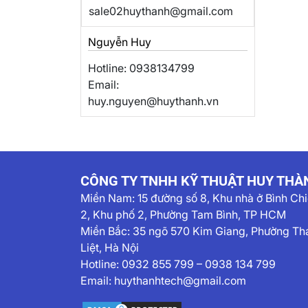
sale02huythanh@gmail.com
Nguyễn Huy
Hotline: 0938134799
Email:
huy.nguyen@huythanh.vn
CÔNG TY TNHH KỸ THUẬT HUY THÀ
Miền Nam:
15 đường số 8, Khu nhà ở Bình Ch
2, Khu phố 2, Phường Tam Bình, TP HCM
Miền Bắc: 35 ngõ 570 Kim Giang, Phường Th
Liệt, Hà Nội
Hotline:
0932 855 799
–
0938 134 799
Email:
huythanhtech@gmail.com