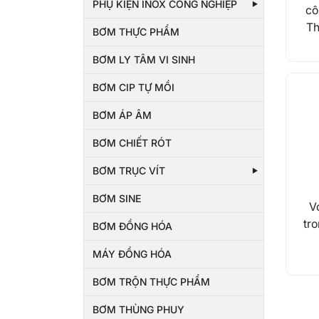
PHỤ KIỆN INOX CÔNG NGHIỆP
cô
Th
BƠM THỰC PHẨM
BƠM LY TÂM VI SINH
BƠM CIP TỰ MỒI
BƠM ÁP ÂM
BƠM CHIẾT RÓT
BƠM TRỤC VÍT
BƠM SINE
V
tro
BƠM ĐỒNG HÓA
MÁY ĐỒNG HÓA
BƠM TRỘN THỰC PHẨM
BƠM THÙNG PHUY