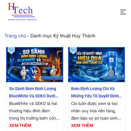
Trang chủ
-
Danh mục Kỹ thuật Huy Thành
So Sánh Bơm Định Lượng
Bơm Định Lượng Clo Và
BlueWhite Và SEKO Dưới
Những Yếu Tố Quyết Định
Góc Nhìn Kỹ Thuật
BlueWhite và SEKO là hai
Hiệu Quả Khử Trùng Trong
Clo luôn được xem là tác
thương hiệu đình đám
Hệ Thống Xử Lý Nước
nhân oxy hóa nền tảng,
trong thị trường bơm công
đảm bảo sự an toàn sinh
nghiệp nói chung và bơm
XEM THÊM
học cho toàn bộ mạng lưới
XEM THÊM