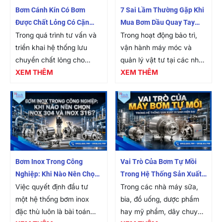
Bơm Cánh Kín Có Bơm
7 Sai Lầm Thường Gặp Khi
Được Chất Lỏng Có Cặn
Mua Bơm Dầu Quay Tay
Không?
Trong quá trình tư vấn và
Cho Thùng Phuy 200L
Trong hoạt động bảo trì,
triển khai hệ thống lưu
vận hành máy móc và
chuyển chất lỏng cho
quản lý vật tư tại các nhà
hàng trăm nhà máy sản
XEM THÊM
máy sản xuất, việc sang
XEM THÊM
xuất công nghiệp, một
chiết hóa chất, nhiên liệu
trong những câu hỏi mà
và chất bôi trơn từ các
đội ngũ kỹ sư của...
bơm...
Bơm Inox Trong Công
Vai Trò Của Bơm Tự Mồi
Nghiệp: Khi Nào Nên Chọn
Trong Hệ Thống Sản Xuất
Bơm Inox 304 Và Bơm Inox
Việc quyết định đầu tư
Vi Sinh Hiện Đại
Trong các nhà máy sữa,
316?
một hệ thống bơm inox
bia, đồ uống, dược phẩm
đặc thù luôn là bài toán
hay mỹ phẩm, dây chuyền