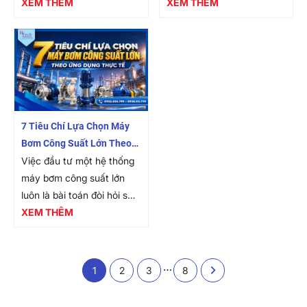
trọng tâm trong thiết kế cơ
XEM THÊM
sản xuất luôn được thiết
XEM THÊM
lưu chất công nghiệp, ảnh
kế theo nguyên tắc khép
hưởng trực tiếp đến tuổi
kín nhằm đảm bảo vô
thọ và...
trùng tuyệt đối và...
7 Tiêu Chí Lựa Chọn Máy
Bơm Công Suất Lớn Theo
Ứng Dụng Thực Tế
Việc đầu tư một hệ thống
máy bơm công suất lớn
luôn là bài toán đòi hỏi sự
cẩn trọng tuyệt đối từ các
XEM THÊM
kỹ sư và nhà quản lý cơ
điện, bởi thiết...
…
1
2
3
8