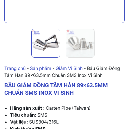
Trang chủ
-
Sản phẩm
-
Giảm Vi Sinh
-
Bầu Giảm Đồng
Tâm Hàn 89×63.5mm Chuẩn SMS Inox Vi Sinh
BẦU GIẢM ĐỒNG TÂM HÀN 89×63.5MM
CHUẨN SMS INOX VI SINH
Hãng sản xuất :
Carten Pipe (Taiwan)
Tiêu chuẩn:
SMS
Vật liệu:
SUS304/316L
Kích thước SMS: