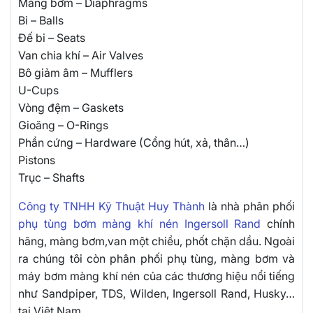
Màng bơm – Diaphragms
Bi – Balls
Đế bi – Seats
Van chia khí – Air Valves
Bô giảm âm – Mufflers
U-Cups
Vòng đệm – Gaskets
Gioăng – O-Rings
Phần cứng – Hardware (Cổng hút, xả, thân…)
Pistons
Trục – Shafts
Công ty TNHH Kỹ Thuật Huy Thành
là nhà phân phối
phụ tùng bơm màng khí nén Ingersoll Rand
chính
hãng, màng bơm,van một chiều, phốt chặn dầu. Ngoài
ra chúng tôi còn phân phối phụ tùng, màng bơm và
máy bơm màng khí nén của các thương hiệu nổi tiếng
như Sandpiper, TDS, Wilden, Ingersoll Rand, Husky…
tại Việt Nam.