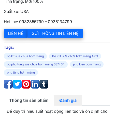
Tình trạng: Mới 100%
Xuất xứ: USA
Hotline: 0932855799 – 0938134799
LIÊN HỆ
GỬI THÔNG TIN LIÊN HỆ
Tags:
bo kit sua chua bom mang
Bộ KIT sửa chữa bơm màng ARO
bo phu tung sua chua bom mang 637434
phu kien bom mang
phụ tùng bơm màng
Thông tin sản phẩm
Đánh giá
Để duy trì hiệu suất hoạt động liên tục và ổn định cho