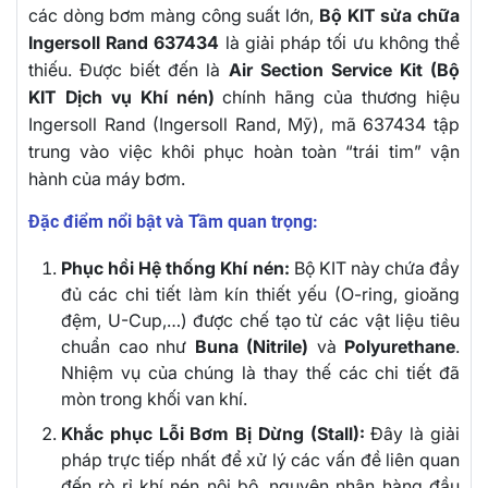
các dòng bơm màng công suất lớn,
Bộ KIT sửa chữa
Ingersoll Rand 637434
là giải pháp tối ưu không thể
thiếu. Được biết đến là
Air Section Service Kit (Bộ
KIT Dịch vụ Khí nén)
chính hãng của thương hiệu
Ingersoll Rand (Ingersoll Rand, Mỹ), mã 637434 tập
trung vào việc khôi phục hoàn toàn “trái tim” vận
hành của máy bơm.
Đặc điểm nổi bật và Tầm quan trọng:
Phục hồi Hệ thống Khí nén:
Bộ KIT này chứa đầy
đủ các chi tiết làm kín thiết yếu (O-ring, gioăng
đệm, U-Cup,…) được chế tạo từ các vật liệu tiêu
chuẩn cao như
Buna (Nitrile)
và
Polyurethane
.
Nhiệm vụ của chúng là thay thế các chi tiết đã
mòn trong khối van khí.
Khắc phục Lỗi Bơm Bị Dừng (Stall):
Đây là giải
pháp trực tiếp nhất để xử lý các vấn đề liên quan
đến rò rỉ khí nén nội bộ, nguyên nhân hàng đầu