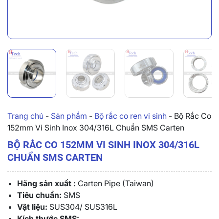
Trang chủ
-
Sản phẩm
-
Bộ rắc co ren vi sinh
-
Bộ Rắc Co
152mm Vi Sinh Inox 304/316L Chuẩn SMS Carten
BỘ RẮC CO 152MM VI SINH INOX 304/316L
CHUẨN SMS CARTEN
Hãng sản xuất :
Carten Pipe (Taiwan)
Tiêu chuẩn:
SMS
Vật liệu:
SUS304/ SUS316L
Kích thước SMS: