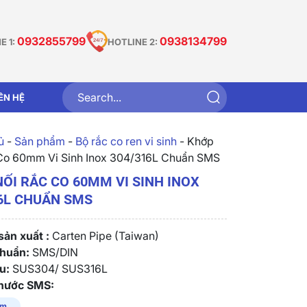
0932855799
0938134799
E 1:
HOTLINE 2:
IÊN HỆ
̉
-
Sản phẩm
-
Bộ rắc co ren vi sinh
-
Khớp
Co 60mm Vi Sinh Inox 304/316L Chuẩn SMS
ỐI RẮC CO 60MM VI SINH INOX
6L CHUẨN SMS
ản xuất :
Carten Pipe (Taiwan)
chuẩn:
SMS/DIN
u:
SUS304/ SUS316L
thước SMS:
mm