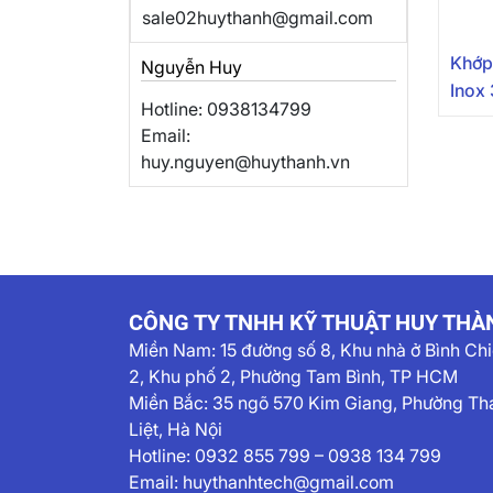
sale02huythanh@gmail.com
Khớp
Nguyễn Huy
Inox
Hotline: 0938134799
Email:
huy.nguyen@huythanh.vn
CÔNG TY TNHH KỸ THUẬT HUY THÀ
Miền Nam:
15 đường số 8, Khu nhà ở Bình Ch
2, Khu phố 2, Phường Tam Bình, TP HCM
Miền Bắc: 35 ngõ 570 Kim Giang, Phường Th
Liệt, Hà Nội
Hotline:
0932 855 799
–
0938 134 799
Email:
huythanhtech@gmail.com