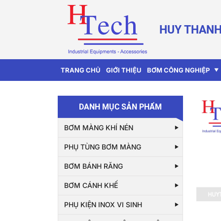
HUY THANH
TRANG CHỦ
GIỚI THIỆU
BƠM CÔNG NGHIỆP
DANH MỤC SẢN PHẨM
BƠM MÀNG KHÍ NÉN
PHỤ TÙNG BƠM MÀNG
BƠM BÁNH RĂNG
BƠM CÁNH KHẾ
PHỤ KIỆN INOX VI SINH