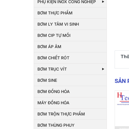
PHỤ KIỆN INOX CÔNG NGHIỆP
BƠM THỰC PHẨM
BƠM LY TÂM VI SINH
BƠM CIP TỰ MỒI
BƠM ÁP ÂM
Thô
BƠM CHIẾT RÓT
BƠM TRỤC VÍT
SẢN
BƠM SINE
BƠM ĐỒNG HÓA
MÁY ĐỒNG HÓA
BƠM TRỘN THỰC PHẨM
BƠM THÙNG PHUY