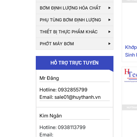
BƠM ĐỊNH LƯỢNG HÓA CHẤT
PHỤ TÙNG BƠM ĐỊNH LƯỢNG
THIẾT BỊ THỰC PHẨM KHÁC
PHỚT MÁY BƠM
Khớp
Sinh
HỖ TRỢ TRỰC TUYẾN
Mr Đăng
Hotline: 0932855799
Email: sale01@huythanh.vn
Kim Ngân
Hotline: 0938113799
Email: