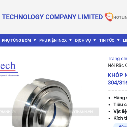
 TECHNOLOGY COMPANY LIMITED
HOTLIN
PHỤ TÙNG BƠM
PHỤ KIỆN INOX
DỊCH VỤ
TIN TỨC
L
Trang chu
Nối Rắc 
KHỚP N
304/31
Hãng s
Tiêu 
Vật liệ
Kích 
60