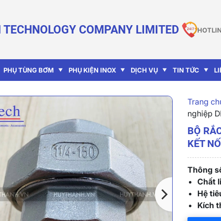
 TECHNOLOGY COMPANY LIMITED
HOTLIN
PHỤ TÙNG BƠM
PHỤ KIỆN INOX
DỊCH VỤ
TIN TỨC
L
Trang chu
nghiệp D
BỘ RẮC
KẾT NỐ
Thông số
Chất l
Hệ ti
Kích 