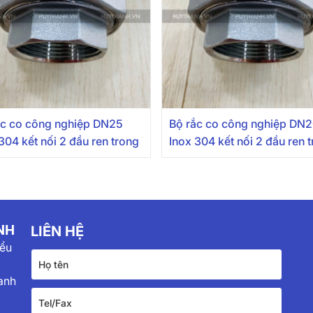
ắc co công nghiệp DN25
Bộ rắc co công nghiệp DN
304 kết nối 2 đầu ren trong
Inox 304 kết nối 2 đầu ren 
NH
LIÊN HỆ
iểu
anh