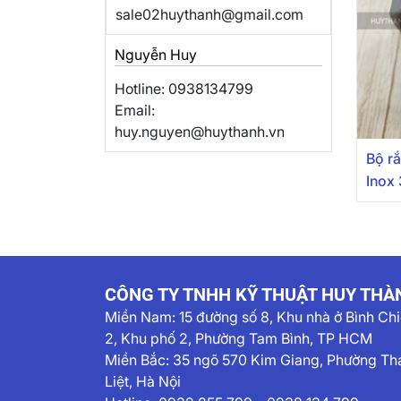
sale02huythanh@gmail.com
Nguyễn Huy
Hotline: 0938134799
Email:
huy.nguyen@huythanh.vn
Bộ r
Inox 
CÔNG TY TNHH KỸ THUẬT HUY THÀ
Miền Nam:
15 đường số 8, Khu nhà ở Bình Ch
2, Khu phố 2, Phường Tam Bình, TP HCM
Miền Bắc: 35 ngõ 570 Kim Giang, Phường Th
Liệt, Hà Nội