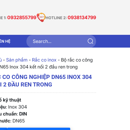
0932855799
0938134799
E 1:
HOTLINE 2:
IÊN HỆ
̉
-
Sản phẩm
-
Rắc co inox
-
Bộ rắc co công
N65 Inox 304 kết nối 2 đầu ren trong
 CO CÔNG NGHIỆP DN65 INOX 304
I 2 ĐẦU REN TRONG
 kỹ thuật
iệu
: Inox 304
êu chuẩn
:
DIN
thước
: DN65