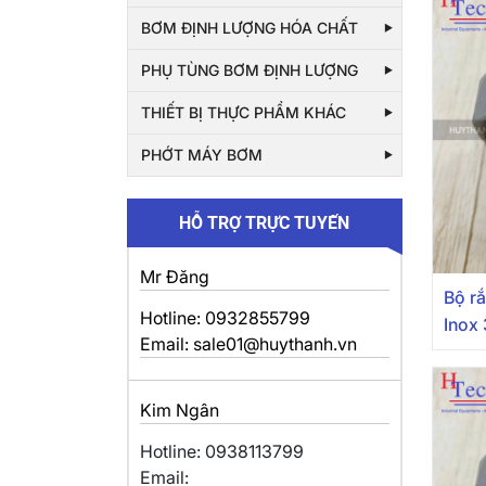
BƠM ĐỊNH LƯỢNG HÓA CHẤT
PHỤ TÙNG BƠM ĐỊNH LƯỢNG
THIẾT BỊ THỰC PHẨM KHÁC
PHỚT MÁY BƠM
HỖ TRỢ TRỰC TUYẾN
Mr Đăng
Bộ r
Hotline: 0932855799
Inox 
Email: sale01@huythanh.vn
Kim Ngân
Hotline: 0938113799
Email: