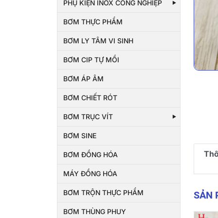
PHỤ KIỆN INOX CÔNG NGHIỆP
BƠM THỰC PHẨM
BƠM LY TÂM VI SINH
BƠM CIP TỰ MỒI
BƠM ÁP ÂM
BƠM CHIẾT RÓT
BƠM TRỤC VÍT
BƠM SINE
Thô
BƠM ĐỒNG HÓA
MÁY ĐỒNG HÓA
BƠM TRỘN THỰC PHẨM
SẢN
BƠM THÙNG PHUY