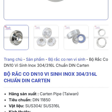
Trang chủ
-
Sản phẩm
-
Bộ rắc co ren vi sinh
-
Bộ Rắc Co
DN10 Vi Sinh Inox 304/316L Chuẩn DIN Carten
BỘ RẮC CO DN10 VI SINH INOX 304/316L
CHUẨN DIN CARTEN
Hãng sản xuất :
Carten Pipe (Taiwan)
Tiêu chuẩn:
DIN 11850
Vật liệu:
SUS304/ SUS316L
Kích thước: