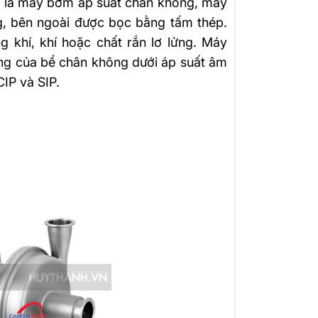
i là máy bơm áp suất chân không, máy
, bên ngoài được bọc bằng tấm thép.
khí, khí hoặc chất rắn lơ lửng. Máy
ng của bể chân không dưới áp suất âm
IP và SIP.