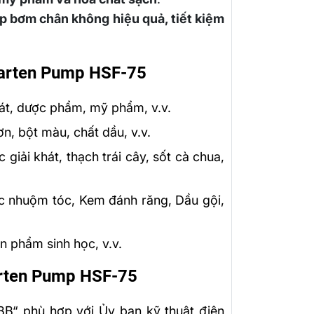
áp bơm chân không hiệu quả, tiết kiệm
arten Pump HSF-75
hát, dược phẩm, mỹ phẩm, v.v.
n, bột màu, chất dầu, v.v.
iải khát, thạch trái cây, sốt cà chua,
ốc nhuộm tóc, Kem đánh răng, Dầu gội,
n phẩm sinh học, v.v.
rten Pump HSF-75
BB“ phù hợp với Ủy ban kỹ thuật điện