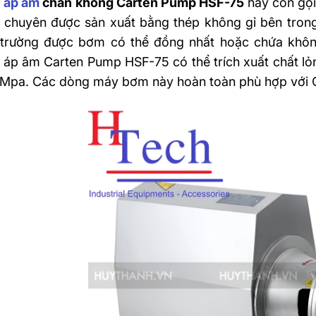
 áp âm
chân không Carten Pump HSF-75
hay còn gọ
chuyên được sản xuất bằng thép không gỉ bên trong
trường được bơm có thể đồng nhất hoặc chứa không 
áp âm Carten Pump HSF-75 có thể trích xuất chất lỏ
Mpa. Các dòng máy bơm này hoàn toàn phù hợp với C