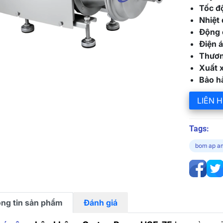
Tốc đ
Nhiệt
Động 
Điện á
Thươn
Xuất 
Bảo h
LIÊN H
Tags:
bom ap a
ng tin sản phẩm
Đánh giá