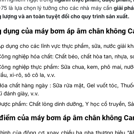
75 là lựa chọn lý tưởng cho các nhà máy cần
giải ph
 lượng và an toàn tuyệt đối cho quy trình sản xuất.
 dụng của máy bơm áp âm chân không C
p dụng cho các lĩnh vực thực phẩm, sữa, nước giải k
ông nghiệp hóa chất: Chất béo, chất hòa tan, nhựa, sơ
ông nghiệp thực phẩm: Sữa chua, kem, phô mai, nước g
ầu, xi-rô, sô cô la, v.v.
Hóa chất hàng ngày : Sữa rửa mặt, Gel vuốt tóc, Thu
i đánh giày, v.v.
ược phẩm: Chất lỏng dinh dưỡng, Y học cổ truyền, Sả
điểm của máy bơm áp âm chân không Ca
hình của động cơ xoay chiều ba pha thương hiệu “A