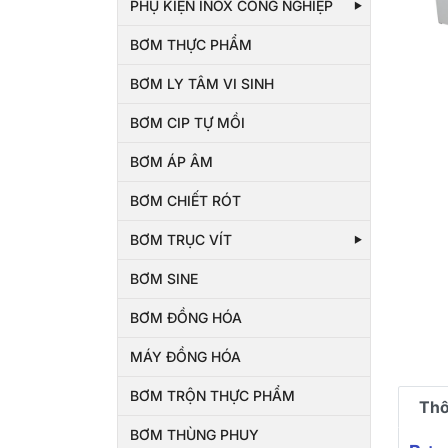
PHỤ KIỆN INOX CÔNG NGHIỆP
BƠM THỰC PHẨM
BƠM LY TÂM VI SINH
BƠM CIP TỰ MỒI
BƠM ÁP ÂM
BƠM CHIẾT RÓT
BƠM TRỤC VÍT
BƠM SINE
BƠM ĐỒNG HÓA
MÁY ĐỒNG HÓA
BƠM TRỘN THỰC PHẨM
Thô
BƠM THÙNG PHUY