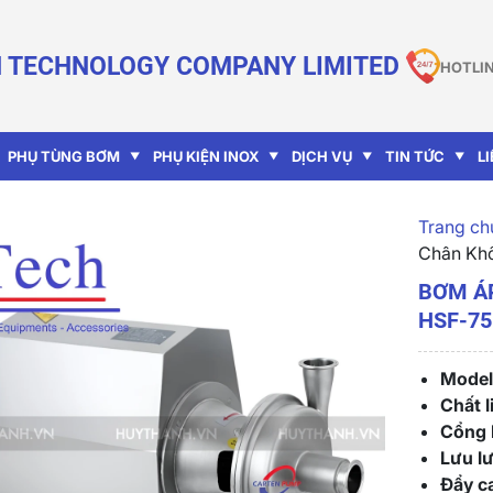
 TECHNOLOGY COMPANY LIMITED
HOTLIN
PHỤ TÙNG BƠM
PHỤ KIỆN INOX
DỊCH VỤ
TIN TỨC
L
Trang chu
Chân Kh
BƠM Á
HSF-75
Model
Chất l
Cổng 
Lưu lư
Đẩy ca