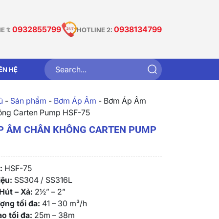
0932855799
0938134799
E 1:
HOTLINE 2:
IÊN HỆ
̉
-
Sản phẩm
-
Bơm Áp Âm
-
Bơm Áp Âm
ông Carten Pump HSF-75
P ÂM CHÂN KHÔNG CARTEN PUMP
:
HSF-75
iệu:
SS304 / SS316L
Hút – Xả:
2½” – 2”
ợng tối đa:
41 – 30 m³/h
o tối đa:
25m – 38m