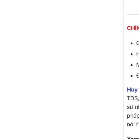
CHÍ
G
Đ
Huy
TDS
sư n
pháp
nói r