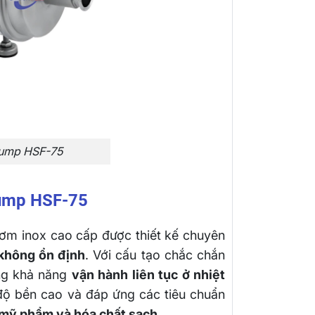
Pump HSF-75
Pump HSF-75
ơm inox cao cấp được thiết kế chuyên
không ổn định
. Với cấu tạo chắc chắn
g khả năng
vận hành liên tục ở nhiệt
 độ bền cao và đáp ứng các tiêu chuẩn
mỹ phẩm và hóa chất sạch
.