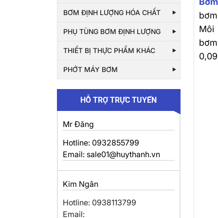
Bơm
BƠM ĐỊNH LƯỢNG HÓA CHẤT
bơm 
Môi 
PHỤ TÙNG BƠM ĐỊNH LƯỢNG
bơm 
THIẾT BỊ THỰC PHẨM KHÁC
0,09
PHỚT MÁY BƠM
HỖ TRỢ TRỰC TUYẾN
Mr Đăng
Hotline: 0932855799
Email: sale01@huythanh.vn
Kim Ngân
Hotline: 0938113799
Email: