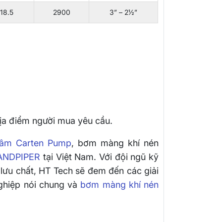
18.5
2900
3” – 2½”
địa điểm người mua yêu cầu.
tâm Carten Pump
, bơm màng khí nén
ANDPIPER
tại Việt Nam. Với đội ngũ kỹ
lưu chất, HT Tech sẽ đem đến các giải
ghiệp nói chung và
bơm màng khí nén