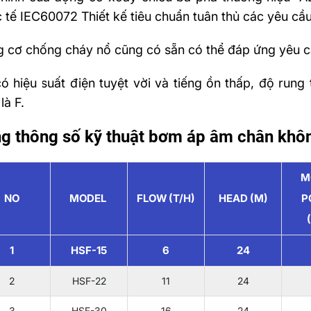
 tế IEC60072 Thiết kế tiêu chuẩn tuân thủ các yêu c
 cơ chống cháy nổ cũng có sẵn có thể đáp ứng yêu c
ó hiệu suất điện tuyệt vời và tiếng ồn thấp, độ rung
là F.
g thông số kỹ thuật bơm áp âm chân kh
M
NO
MODEL
FLOW (T/H)
HEAD (M)
P
1
HSF-15
6
24
2
HSF-22
11
24
3
HSF-30
16
24