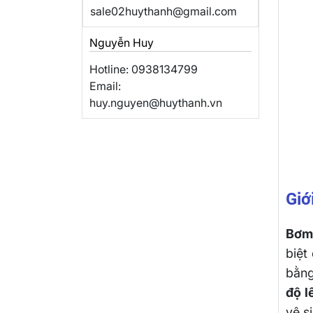
sale02huythanh@gmail.com
Nguyễn Huy
Hotline: 0938134799
Email:
huy.nguyen@huythanh.vn
Giơ
Bơm
biệt
bằn
độ l
vệ s