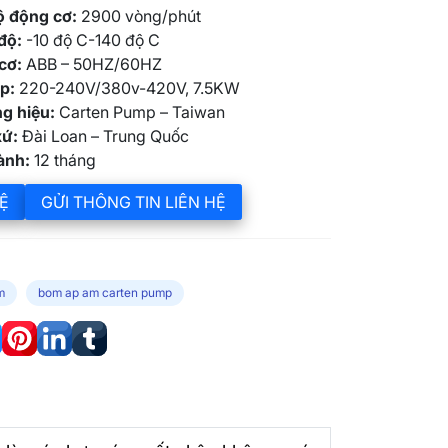
ộ động cơ:
2900 vòng/phút
 độ:
-10 độ C-140 độ C
cơ:
ABB – 50HZ/60HZ
p:
220-240V/380v-420V, 7.5KW
g hiệu:
Carten Pump – Taiwan
xứ:
Đài Loan – Trung Quốc
ành:
12 tháng
Ệ
GỬI THÔNG TIN LIÊN HỆ
m
bom ap am carten pump