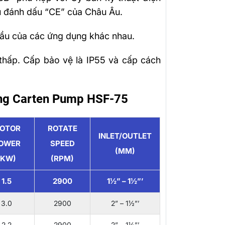
ầu đánh dấu “CE” của Châu Âu.
ầu của các ứng dụng khác nhau.
 thấp. Cấp bảo vệ là IP55 và cấp cách
ông Carten Pump HSF-75
OTOR
ROTATE
INLET/OUTLET
OWER
SPEED
(MM)
(KW)
(RPM)
1.5
2900
1½” – 1½”’
3.0
2900
2” – 1½”’
2.2
2900
2” – 1½”’