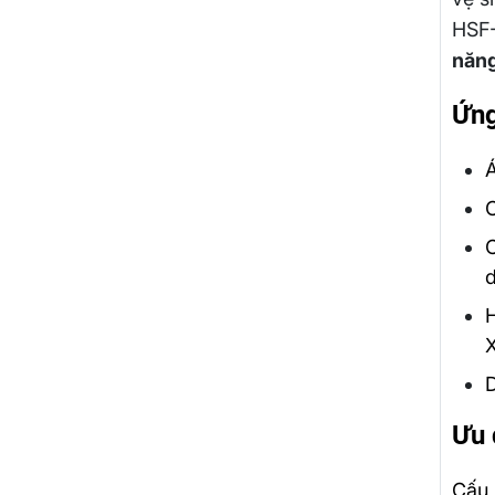
HSF-
năng
Ứng
Á
C
C
d
X
D
Ưu 
Cấu 