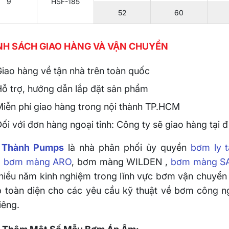
9
HSF-185
52
60
NH SÁCH GIAO HÀNG VÀ VẬN CHUYỂN
iao hàng về tận nhà trên toàn quốc
Hỗ trợ, hướng dẫn lắp đặt sản phẩm
Miễn phí giao hàng trong nội thành TP.HCM
ối với đơn hàng ngoại tỉnh: Công ty sẽ giao hàng tại 
 Thành Pumps
là nhà phân phối ủy quyền
bơm ly 
,
bơm màng ARO
, bơm màng WILDEN ,
bơm màng S
hiều năm kinh nghiệm trong lĩnh vực bơm vận chuyển 
 toàn diện cho các yêu cầu kỹ thuật về bơm công n
iêng.