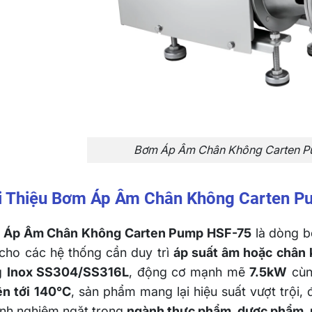
Bơm Áp Âm Chân Không Carten 
́i Thiệu Bơm Áp Âm Chân Không Carten 
 Áp Âm Chân Không Carten Pump HSF-75
là dòng b
 cho các hệ thống cần duy trì
áp suất âm hoặc chân 
g
Inox SS304/SS316L
, động cơ mạnh mẽ
7.5kW
cùn
ên tới 140°C
, sản phẩm mang lại hiệu suất vượt trội,
inh nghiêm ngặt trong
ngành thực phẩm, dược phẩm, 