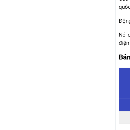
quốc
Động
Nó c
điện 
Bản