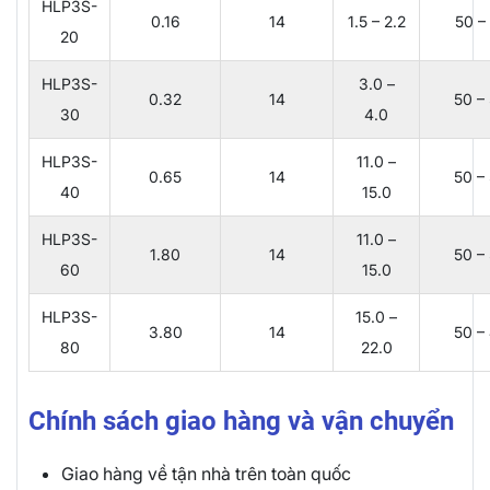
HLP3S-
0.16
14
1.5 – 2.2
50 –
20
HLP3S-
3.0 –
0.32
14
50 –
30
4.0
HLP3S-
11.0 –
0.65
14
50 –
40
15.0
HLP3S-
11.0 –
1.80
14
50 –
60
15.0
HLP3S-
15.0 –
3.80
14
50 –
80
22.0
Chính sách giao hàng và vận chuyển
Giao hàng về tận nhà trên toàn quốc