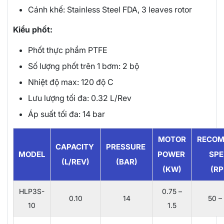
Cánh khế: Stainless Steel FDA, 3 leaves rotor
Kiểu phốt:
Phốt thực phẩm PTFE
Số lượng phốt trên 1 bơm: 2 bộ
Nhiệt độ max: 120 độ C
Lưu lượng tối đa: 0.32 L/Rev
Áp suất tối đa: 14 bar
MOTOR
RECO
CAPACITY
PRESSURE
MODEL
POWER
SP
(L/REV)
(BAR)
(KW)
(R
HLP3S-
0.75 –
0.10
14
50 –
10
1.5