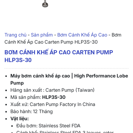
Trang chủ
-
Sản phẩm
-
Bơm Cánh Khế Áp Cao
-
Bơm
Cánh Khế Áp Cao Carten Pump HLP3S-30
BƠM CÁNH KHẾ ÁP CAO CARTEN PUMP
HLP3S-30
Máy bơm cánh khế áp cao | High Performance Lobe
Pump
Hãng sản xuất : Carten Pump (Taiwan)
Mã sản phẩm:
HLP3S-30
Xuất xứ: Carten Pump Factory In China
Bảo hành: 12 Tháng
Vật liệu:
Đầu bơm: Stainless Steel FDA
Cánh khế: Stainless Steel FDA,3 leaves rotor