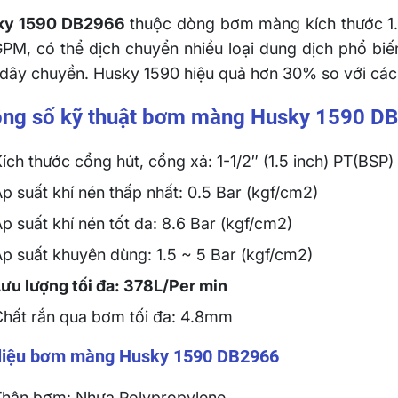
ky 1590 DB2966
thuộc dòng bơm màng kích thước 1.5
PM, có thể dịch chuyển nhiều loại dung dịch phổ biến
 dây chuyền. Husky 1590 hiệu quả hơn 30% so với các
ng số kỹ thuật bơm màng Husky 1590 D
ích thước cổng hút, cổng xả: 1-1/2″ (1.5 inch) PT(BSP)
́p suất khí nén thấp nhất: 0.5 Bar (kgf/cm2)
́p suất khí nén tốt đa: 8.6 Bar (kgf/cm2)
p suất khuyên dùng: 1.5 ~ 5 Bar (kgf/cm2)
Lưu lượng tối đa: 378L/Per min
Chất rắn qua bơm tối đa: 4.8mm
 liệu bơm màng Husky 1590 DB2966
Thân bơm: Nhựa Polypropylene