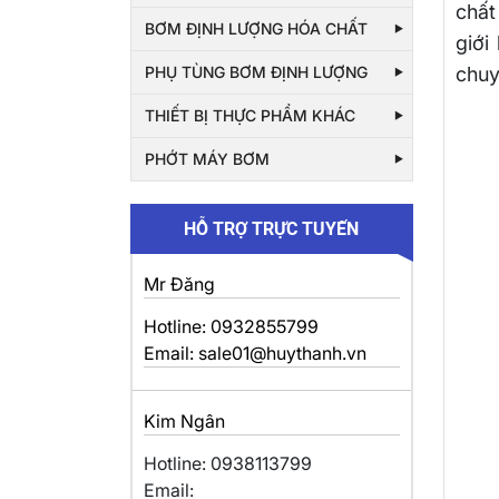
chất
BƠM ĐỊNH LƯỢNG HÓA CHẤT
giới
chuy
PHỤ TÙNG BƠM ĐỊNH LƯỢNG
THIẾT BỊ THỰC PHẨM KHÁC
PHỚT MÁY BƠM
HỖ TRỢ TRỰC TUYẾN
Mr Đăng
Hotline: 0932855799
Email: sale01@huythanh.vn
Kim Ngân
Hotline: 0938113799
Email: