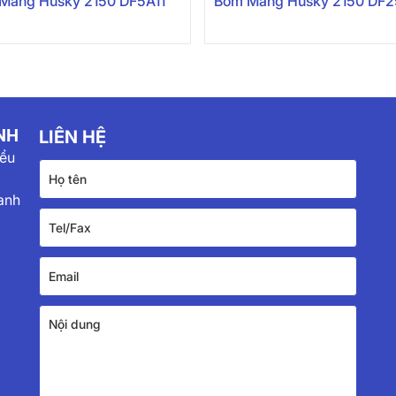
Màng Husky 2150 DF5A11
Bơm Màng Husky 2150 DF2
NH
LIÊN HỆ
iểu
anh