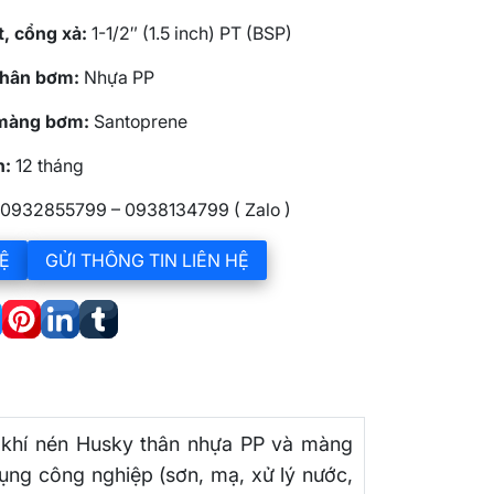
, cổng xả:
1-1/2″ (1.5 inch) PT (BSP)
 thân bơm:
Nhựa PP
 màng bơm:
Santoprene
h:
12 tháng
0932855799 – 0938134799 ( Zalo )
Ệ
GỬI THÔNG TIN LIÊN HỆ
hí nén Husky thân nhựa PP và màng
ụng công nghiệp (sơn, mạ, xử lý nước,