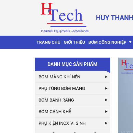
HUY THANH
TRANG CHỦ
GIỚI THIỆU
BƠM CÔNG NGHIỆP
DANH MỤC SẢN PHẨM
BƠM MÀNG KHÍ NÉN
PHỤ TÙNG BƠM MÀNG
BƠM BÁNH RĂNG
BƠM CÁNH KHẾ
PHỤ KIỆN INOX VI SINH