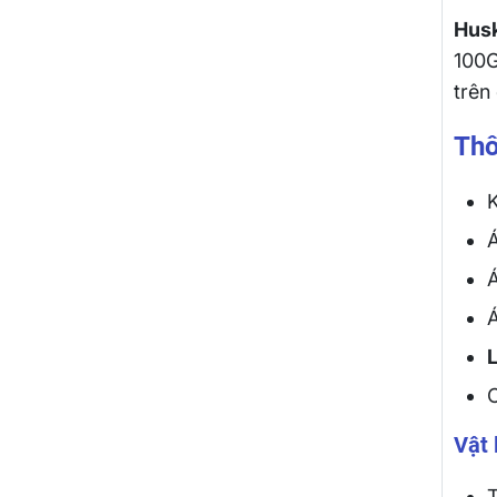
Hus
100G
trên
Thô
K
A
A
Á
Vật