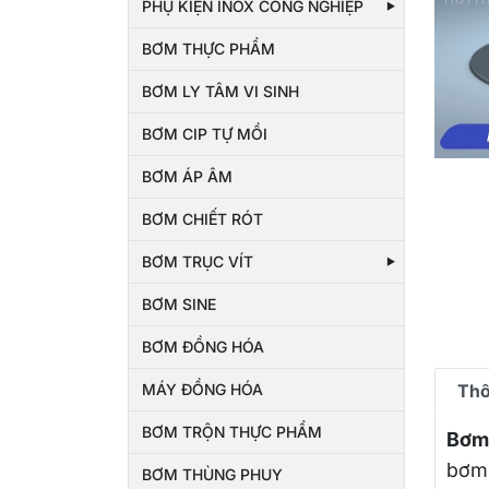
PHỤ KIỆN INOX CÔNG NGHIỆP
BƠM THỰC PHẨM
BƠM LY TÂM VI SINH
BƠM CIP TỰ MỒI
BƠM ÁP ÂM
BƠM CHIẾT RÓT
BƠM TRỤC VÍT
BƠM SINE
BƠM ĐỒNG HÓA
Thô
MÁY ĐỒNG HÓA
BƠM TRỘN THỰC PHẨM
Bơm
bơm 
BƠM THÙNG PHUY