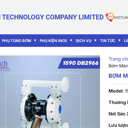
 TECHNOLOGY COMPANY LIMITED
HOTLIN
PHỤ TÙNG BƠM
PHỤ KIỆN INOX
DỊCH VỤ
TIN TỨC
L
Trang chu
Bơm Màn
BƠM M
Model:
1
Thương 
Nơi Sản 
Lưu lượn