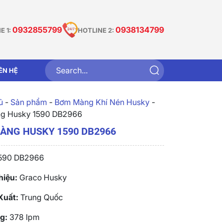
0932855799
0938134799
E 1:
HOTLINE 2:
IÊN HỆ
̉
-
Sản phẩm
-
Bơm Màng Khí Nén Husky
-
g Husky 1590 DB2966
ÀNG HUSKY 1590 DB2966
590 DB2966
hiệu:
Graco Husky
Xuất:
Trung Quốc
g:
378 Ipm