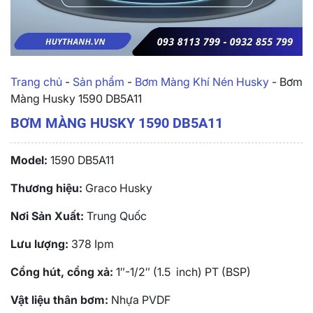
Trang chủ
-
Sản phẩm
-
Bơm Màng Khí Nén Husky
-
Bơm
Màng Husky 1590 DB5A11
BƠM MÀNG HUSKY 1590 DB5A11
Model:
1590 DB5A11
Thương hiệu:
Graco Husky
Nơi Sản Xuất:
Trung Quốc
Lưu lượng:
378 Ipm
Cổng hút, cổng xả:
1″-1/2″ (1.5 inch) PT (BSP)
Vật liệu thân bơm:
Nhựa PVDF