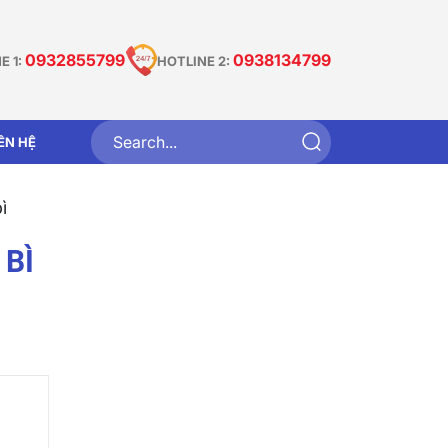
0932855799
0938134799
E 1:
HOTLINE 2:
IÊN HỆ
̀
BÌ