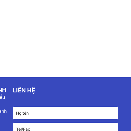
NH
LIÊN HỆ
iểu
anh