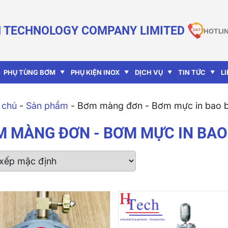
 TECHNOLOGY COMPANY LIMITED
HOTLIN
PHỤ TÙNG BƠM
PHỤ KIỆN INOX
DỊCH VỤ
TIN TỨC
L
 chủ
-
Sản phẩm
-
Bơm màng đơn - Bơm mực in bao bi
 MÀNG ĐƠN - BƠM MỰC IN BAO 