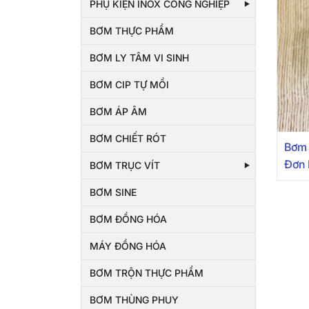
PHỤ KIỆN INOX CÔNG NGHIỆP
BƠM THỰC PHẨM
BƠM LY TÂM VI SINH
BƠM CIP TỰ MỒI
BƠM ÁP ÂM
BƠM CHIẾT RÓT
Bơm 
Đơn
BƠM TRỤC VÍT
BƠM SINE
BƠM ĐỒNG HÓA
MÁY ĐỒNG HÓA
BƠM TRỘN THỰC PHẨM
BƠM THÙNG PHUY