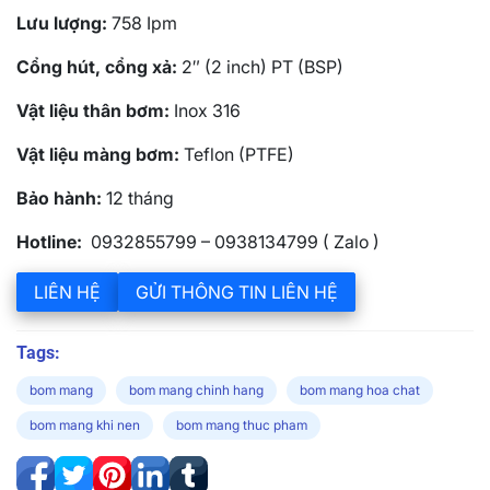
Lưu lượng:
758 Ipm
Cổng hút, cổng xả:
2″ (2 inch) PT (BSP)
Vật liệu thân bơm:
Inox 316
Vật liệu màng bơm:
Teflon (PTFE)
Bảo hành:
12 tháng
Hotline:
0932855799 – 0938134799 ( Zalo )
LIÊN HỆ
GỬI THÔNG TIN LIÊN HỆ
Tags:
bom mang
bom mang chinh hang
bom mang hoa chat
bom mang khi nen
bom mang thuc pham