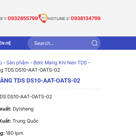
0932855799
0938134799
E 1:
HOTLINE 2:
IÊN HỆ
̉
-
Sản phẩm
-
Bơm Màng Khí Nén TDS
-
g TDS DS10-AAT-OATS-02
ÀNG TDS DS10-AAT-OATS-02
DS DS10-AAT-OATS-02
xuất:
Dyisheng
Xuất:
Trung Quốc
g:
180 Ipm