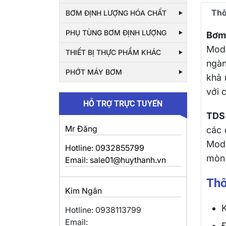
Thô
BƠM ĐỊNH LƯỢNG HÓA CHẤT
PHỤ TÙNG BƠM ĐỊNH LƯỢNG
Bơm
Mode
THIẾT BỊ THỰC PHẨM KHÁC
ngàn
PHỚT MÁY BƠM
khả 
với 
HỖ TRỢ TRỰC TUYẾN
TDS
Mr Đăng
các 
Mode
Hotline: 0932855799
mòn 
Email: sale01@huythanh.vn
Thô
Kim Ngân
K
Hotline: 0938113799
Email:
Đ