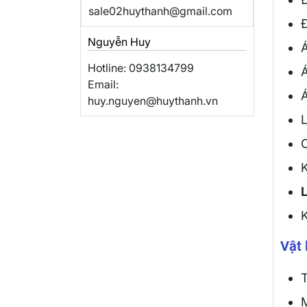
sale02huythanh@gmail.com
Đ
Nguyễn Huy
A
Hotline: 0938134799
A
Email:
Á
huy.nguyen@huythanh.vn
L
K
Vật