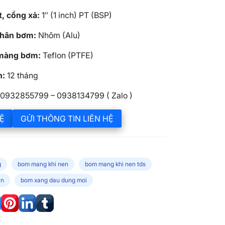
, cổng xả:
1″ (1 inch) PT (BSP)
 thân bơm:
Nhôm (Alu)
 màng bơm:
Teflon (PTFE)
h:
12 tháng
0932855799 – 0938134799 ( Zalo )
Ệ
GỬI THÔNG TIN LIÊN HỆ
g
bom mang khi nen
bom mang khi nen tds
in
bom xang dau dung moi