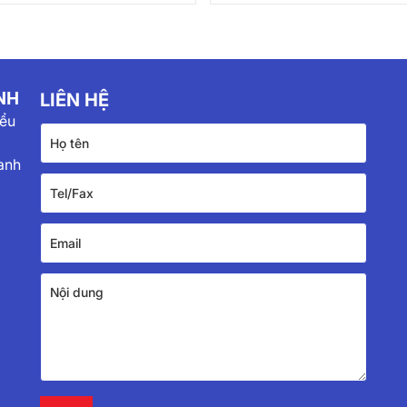
NH
LIÊN HỆ
iểu
anh