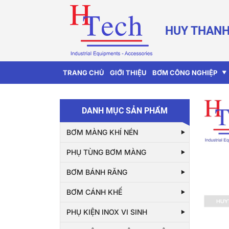
HUY THANH
TRANG CHỦ
GIỚI THIỆU
BƠM CÔNG NGHIỆP
DANH MỤC SẢN PHẨM
BƠM MÀNG KHÍ NÉN
PHỤ TÙNG BƠM MÀNG
BƠM BÁNH RĂNG
BƠM CÁNH KHẾ
PHỤ KIỆN INOX VI SINH