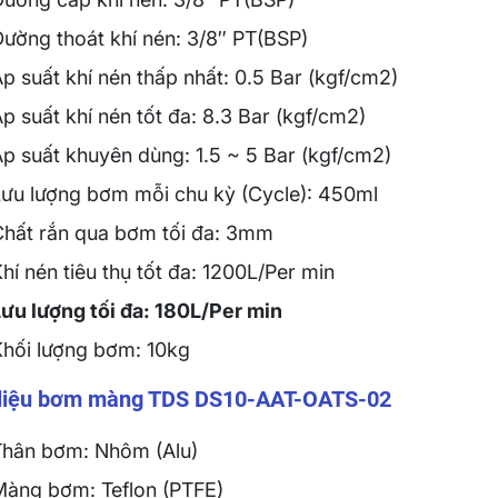
ường thoát khí nén: 3/8″ PT(BSP)
́p suất khí nén thấp nhất: 0.5 Bar (kgf/cm2)
́p suất khí nén tốt đa: 8.3 Bar (kgf/cm2)
p suất khuyên dùng: 1.5 ~ 5 Bar (kgf/cm2)
ưu lượng bơm mỗi chu kỳ (Cycle): 450ml
Chất rắn qua bơm tối đa: 3mm
hí nén tiêu thụ tốt đa: 1200L/Per min
Lưu lượng tối đa: 180L/Per min
Khối lượng bơm: 10kg
 liệu bơm màng TDS DS10-AAT-OATS-02
Thân bơm: Nhôm (Alu)
Màng bơm: Teflon (PTFE)