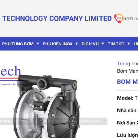
 TECHNOLOGY COMPANY LIMITED
HOTLIN
PHỤ TÙNG BƠM
PHỤ KIỆN INOX
DỊCH VỤ
TIN TỨC
L
Trang chu
Bơm Màn
BƠM M
Model:
T
Nhà sản 
Nơi Sản 
Lưu lượn