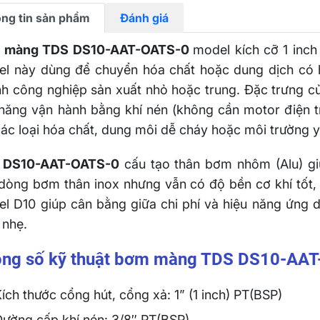
ng tin sản phẩm
Đánh giá
 màng TDS DS10-AAT-OATS-0
model kích cỡ 1 inc
l này dùng để chuyển hóa chất hoặc dung dịch có 
h công nghiệp sản xuất nhỏ hoặc trung. Đặc trưng 
năng vận hành bằng khí nén (không cần motor điện t
các loại hóa chất, dung môi dễ cháy hoặc môi trường
 DS10-AAT-OATS-0
cấu tạo thân bơm nhôm (Alu) giú
dòng bơm thân inox nhưng vẫn có độ bền cơ khí tốt,
l D10 giúp cân bằng giữa chi phí và hiệu năng ứng d
nhẹ.
ng số kỹ thuật bơm màng TDS DS10-AA
ích thước cổng hút, cổng xả: 1” (1 inch) PT(BSP)
ường cấp khí nén: 3/8″ PT(BSP)