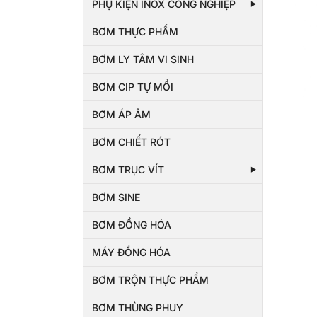
PHỤ KIỆN INOX CÔNG NGHIỆP
BƠM THỰC PHẨM
BƠM LY TÂM VI SINH
BƠM CIP TỰ MỒI
BƠM ÁP ÂM
BƠM CHIẾT RÓT
BƠM TRỤC VÍT
BƠM SINE
BƠM ĐỒNG HÓA
MÁY ĐỒNG HÓA
BƠM TRỘN THỰC PHẨM
BƠM THÙNG PHUY