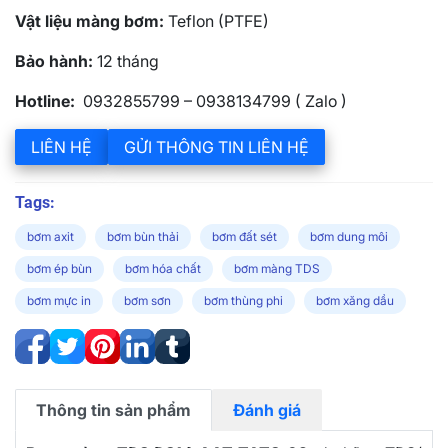
Vật liệu màng bơm:
Teflon (PTFE)
Bảo hành:
12 tháng
Hotline:
0932855799 – 0938134799 ( Zalo )
LIÊN HỆ
GỬI THÔNG TIN LIÊN HỆ
Tags:
bơm axit
bơm bùn thải
bơm đất sét
bơm dung môi
bơm ép bùn
bơm hóa chất
bơm màng TDS
bơm mực in
bơm sơn
bơm thùng phi
bơm xăng dầu
Thông tin sản phẩm
Đánh giá