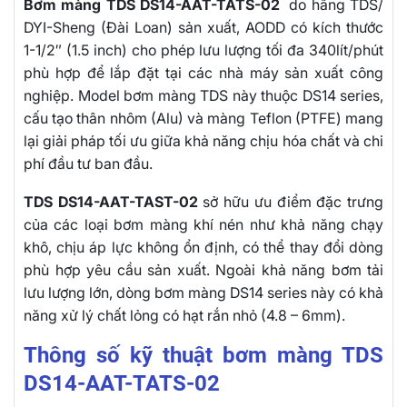
Bơm màng TDS DS14-AAT-TATS-02
do hãng TDS/
DYI-Sheng (Đài Loan) sản xuất, AODD có kích thước
1-1/2″ (1.5 inch) cho phép lưu lượng tối đa 340lít/phút
phù hợp để lắp đặt tại các nhà máy sản xuất công
nghiệp. Model bơm màng TDS này thuộc DS14 series,
cấu tạo thân nhôm (Alu) và màng Teflon (PTFE) mang
lại giải pháp tối ưu giữa khả năng chịu hóa chất và chi
phí đầu tư ban đầu.
TDS DS14-AAT-TAST-02
sở hữu ưu điểm đặc trưng
của các loại bơm màng khí nén như khả năng chạy
khô, chịu áp lực không ổn định, có thể thay đổi dòng
phù hợp yêu cầu sản xuất. Ngoài khả năng bơm tải
lưu lượng lớn, dòng bơm màng DS14 series này có khả
năng xử lý chất lỏng có hạt rắn nhỏ (4.8 – 6mm).
Thông số kỹ thuật bơm màng TDS
DS14-AAT-TATS-02