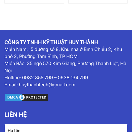
năng và kéo dài tuổi thọ
xuất công nghiệp, một
thiết bị. Nếu lựa chọn
trong những câu hỏi mà
công suất...
đội ngũ kỹ sư của...
CÔNG TY TNHH KỸ THUẬT HUY THÀNH
Miền Nam:
15 đường số 8, Khu nhà ở Bình Chiểu 2, Khu
phố 2, Phường Tam Bình, TP HCM
Miền Bắc: 35 ngõ 570 Kim Giang, Phường Thanh Liệt, Hà
Nội
Hotline:
0932 855 799
–
0938 134 799
Email:
huythanhtech@gmail.com
LIÊN HỆ