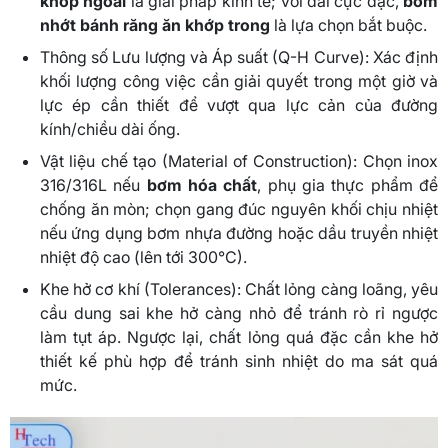
khớp ngoài
là giải pháp kinh tế; với dải cực đặc,
bơm
nhớt bánh răng ăn khớp trong
là lựa chọn bắt buộc.
Thông số Lưu lượng và Áp suất (Q-H Curve): Xác định
khối lượng công việc cần giải quyết trong một giờ và
lực ép cần thiết để vượt qua lực cản của đường
kính/chiều dài ống.
Vật liệu chế tạo (Material of Construction): Chọn inox
316/316L nếu
bơm hóa chất
, phụ gia thực phẩm để
chống ăn mòn; chọn gang đúc nguyên khối chịu nhiệt
nếu ứng dụng bơm nhựa đường hoặc dầu truyền nhiệt
nhiệt độ cao (lên tới 300°C).
Khe hở cơ khí (Tolerances): Chất lỏng càng loãng, yêu
cầu dung sai khe hở càng nhỏ để tránh rò rỉ ngược
làm tụt áp. Ngược lại, chất lỏng quá đặc cần khe hở
thiết kế phù hợp để tránh sinh nhiệt do ma sát quá
mức.