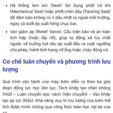
Hệ thống làm kín (Seal): Sử dụng phớt cơ khí
(Mechanical Seal) hoặc phớt chèn dây (Packing Seal)
để đảm bảo không rò rỉ dầu nhớt ra ngoài môi trường,
ngay cả dưới áp suất hàng chục bar.
Van giảm áp (Relief Valve): Cấu kiện bảo vệ an toàn
tích hợp (hoặc lắp rời), giúp tự động xả lưu chất
ngược về buồng hút nếu áp suất đầu ra vượt ngưỡng
cho phép, tránh tình trạng vỡ ống hoặc cháy động cơ.
Cơ chế luân chuyển và phương trình lưu
lượng
Quá trình vận hành của máy bơm diễn ra theo ba giai
đoạn động lực học liên tục: Tách khớp tạo chân không
(Hút) – Luân chuyển dọc vách (Vận chuyển) – Vào khớp
tạo áp lực (Đẩy). Khả năng duy trì lưu lượng của bơm thể
tích được minh chứng qua công thức toán học nội tại của
nó.