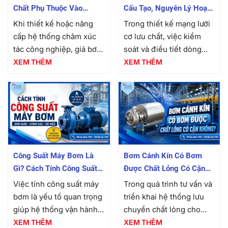
Chất Phụ Thuộc Vào
Cấu Tạo, Nguyên Lý Hoạt
Những Yếu Tố Nào?
Động Và Giá Bán
Khi thiết kế hoặc nâng
Trong thiết kế mạng lưới
cấp hệ thống châm xúc
cơ lưu chất, việc kiểm
tác công nghiệp, giá bơm
soát và điều tiết dòng
định lượng hóa chất luôn
chảy đòi hỏi những thiết
XEM THÊM
XEM THÊM
là một trong những thông
bị đóng cắt nhanh chóng,
số được các kỹ sư và nhà
chính xác và có độ bền
quản lý...
cơ học cao....
Công Suất Máy Bơm Là
Bơm Cánh Kín Có Bơm
Gì? Cách Tính Công Suất
Được Chất Lỏng Có Cặn
Máy Bơm Nước
Không?
Việc tính công suất máy
Trong quá trình tư vấn và
bơm là yếu tố quan trọng
triển khai hệ thống lưu
giúp hệ thống vận hành
chuyển chất lỏng cho
ổn định, tiết kiệm điện
hàng trăm nhà máy sản
XEM THÊM
XEM THÊM