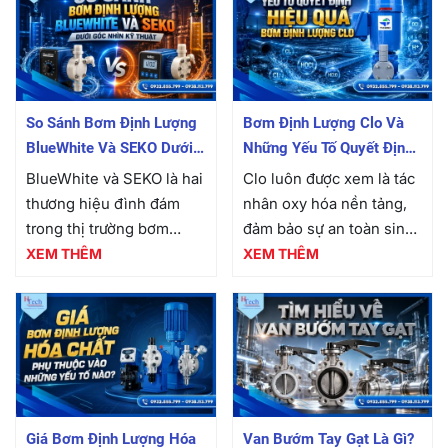
So Sánh Bơm Định Lượng
Bơm Định Lượng Clo Và
BlueWhite Và SEKO Dưới
Những Yếu Tố Quyết Định
Góc Nhìn Kỹ Thuật
Hiệu Quả Khử Trùng Trong
BlueWhite và SEKO là hai
Clo luôn được xem là tác
Hệ Thống Xử Lý Nước
thương hiệu đình đám
nhân oxy hóa nền tảng,
trong thị trường bơm
đảm bảo sự an toàn sinh
công nghiệp nói chung
học cho toàn bộ mạng
XEM THÊM
XEM THÊM
và bơm định lượng hóa
lưới phân phối. Tuy
chất nói riêng. Sự góp
nhiên, để duy trì chuỗi
mặt của hai “ông lớn” này
phản ứng này...
mang...
Giá Bơm Định Lượng Hóa
Van Bướm Tay Gạt Là Gì?