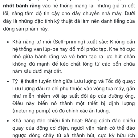
nhớt bánh răng
vào hệ thống mang lại những giá trị cốt
lõi, nâng tầm độ tin cậy cho dây chuyền nhà máy. Dưới
đây là những đặc tính kỹ thuật đã làm nên danh tiếng của
dòng sản phẩm này.
Khả năng tự mồi (Self-priming) xuất sắc: Không cần
hệ thống van lúp-pe hay đổ mồi phức tạp. Khe hở cực
nhỏ giữa bánh răng và vỏ bơm tạo ra lực hút chân
không đủ mạnh để kéo chất lỏng từ các bồn chứa
nằm sâu dưới mặt đất.
Tỷ lệ thuận tuyến tính giữa Lưu lượng và Tốc độ quay:
Lưu lượng đầu ra chỉ phụ thuộc vào vòng tua máy, gần
như miễn nhiễm với áp suất đối áp của đường ống.
Điều này biến nó thành một thiết bị định lượng
(metering pump) có độ chính xác ấn tượng.
Khả năng đảo chiều linh hoạt: Bằng cách đảo chiều
quay của động cơ điện, người vận hành có thể đảo
ngược dòng chảy từ xả thành hút, cực kỳ hữu ích