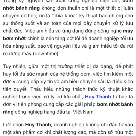
Trong kỷ nguyên sản xuất công nghiệp hiện đại,
bơm
nhớt bánh răng
không đơn thuần chỉ là một thiết bị luân
chuyển cơ học; nó là “chìa khóa” kỹ thuật bảo chứng cho
sự thông suốt và an toàn của mọi dây chuyền xử lý lưu
chất đặc. Việc am hiểu và ứng dụng đúng công nghệ
máy
bơm nhớt
chính là nền tảng cốt lõi để doanh nghiệp tối ưu
hóa năng suất, bảo vệ nguyên liệu và giảm thiểu tối đa rủi
ro dừng máy (downtime).
Tuy nhiên, giữa một thị trường thiết bị đa dạng, để phát
huy tối đa sức mạnh của hệ thống bơm, việc tìm kiếm một
đơn vị cung cấp uy tín và am hiểu chuyên sâu là điều kiện
tiên quyết. Thấu hiểu những thách thức kỹ thuật khắc
nghiệt trong việc xử lý cơ lưu chất,
Huy Thành
tự hào là
đơn vị tiên phong cung cấp các giải pháp
bơm nhớt bánh
răng
công nghiệp hàng đầu tại Việt Nam.
Lựa chọn
Huy Thành
, doanh nghiệp không chỉ đầu tư vào
một sản phẩm cơ khí chất lượng cao, mà còn sở hữu một