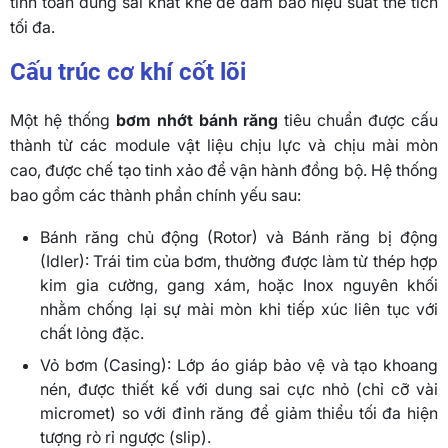
tính toán dung sai khắt khe để đảm bảo hiệu suất thể tích
tối đa.
Cấu trúc cơ khí cốt lõi
Một hệ thống
bơm nhớt bánh răng
tiêu chuẩn được cấu
thành từ các module vật liệu chịu lực và chịu mài mòn
cao, được chế tạo tinh xảo để vận hành đồng bộ. Hệ thống
bao gồm các thành phần chính yếu sau:
Bánh răng chủ động (Rotor) và Bánh răng bị động
(Idler): Trái tim của bơm, thường được làm từ thép hợp
kim gia cường, gang xám, hoặc Inox nguyên khối
nhằm chống lại sự mài mòn khi tiếp xúc liên tục với
chất lỏng đặc.
Vỏ bơm (Casing): Lớp áo giáp bảo vệ và tạo khoang
nén, được thiết kế với dung sai cực nhỏ (chỉ cỡ vài
micromet) so với đỉnh răng để giảm thiểu tối đa hiện
tượng rò rỉ ngược (slip).