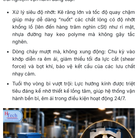
Xử lý siêu độ nhớt: Kẽ răng lớn và tốc độ quay chậm
giúp máy dễ dàng “nuốt” các chất lỏng có độ nhớt
khổng lồ (lên đến hàng trăm nghìn cSt) như rỉ mật,
nhựa đường hay keo polyme mà không gây tắc
nghẽn.
Dòng chảy mượt mà, không xung động: Chu kỳ vào
khớp diễn ra êm ái, giảm thiểu tối đa lực cắt (shear
force) và bọt khí, bảo vệ kết cấu của các lưu chất
nhạy cảm.
Tuổi thọ vòng bi vượt trội: Lực hướng kính được triệt
tiêu đáng kể nhờ thiết kế lồng tâm, giúp hệ thống vận
hành bền bỉ, êm ái trong điều kiện hoạt động 24/7.