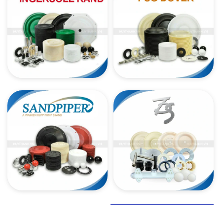
PHỤ TÙNG BƠM ĐỊNH LƯỢNG