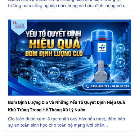
trường bơm công nghiệp nói chung và bơm định lượng hóa
chất nói...
Bơm Định Lượng Clo Và Những Yếu Tố Quyết Định Hiệu Quả
Khử Trùng Trong Hệ Thống Xử Lý Nước
Clo luôn được xem là tác nhân oxy hóa nền tảng, đảm bảo
sự an toàn sinh học cho toàn bộ mạng lưới phân...