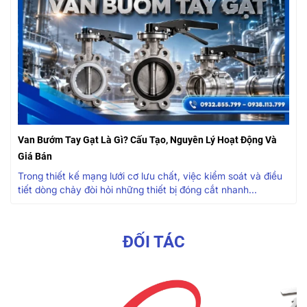
Van Bướm Tay Gạt Là Gì? Cấu Tạo, Nguyên Lý Hoạt Động Và
Giá Bán
Trong thiết kế mạng lưới cơ lưu chất, việc kiểm soát và điều
tiết dòng chảy đòi hỏi những thiết bị đóng cắt nhanh...
ĐỐI TÁC