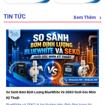
TIN TỨC
Xem Thêm
So Sánh Bơm Định Lượng BlueWhite Và SEKO Dưới Góc Nhìn
Kỹ Thuật
BlueWhite và SEKO là hai thương hiệu đình đám trong thị