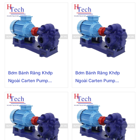
Bơm Bánh Răng Khớp
Bơm Bánh Răng Khớp
Ngoài Carten Pump
Ngoài Carten Pump
HLG60-FC-MC
HLG60-FC-PK