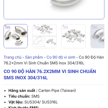
Trang chủ
-
Sản phẩm
-
Co 90 độ vi sinh
-
Co 90 Độ Hàn
76.2x2mm Vi Sinh Chuẩn SMS Inox 304/316L
CO 90 ĐỘ HÀN 76.2X2MM VI SINH CHUẨN
SMS INOX 304/316L
Hãng sản xuất :
Carten Pipe (Taiwan)
Tiêu chuẩn:
SMS
Vật liệu:
SUS304/ SUS316L
Kích thước SMS: