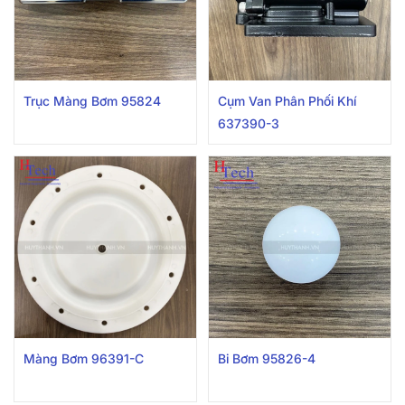
Trục Màng Bơm 95824
Cụm Van Phân Phối Khí
637390-3
Màng Bơm 96391-C
Bi Bơm 95826-4