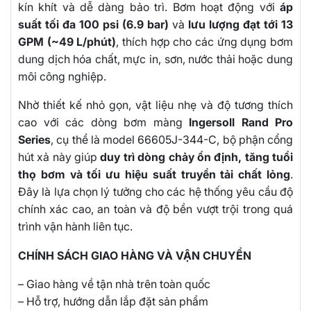
kín khít và dễ dàng bảo trì. Bơm hoạt động với
áp
suất tối đa 100 psi (6.9 bar)
và
lưu lượng đạt tới 13
GPM (~49 L/phút)
, thích hợp cho các ứng dụng bơm
dung dịch hóa chất, mực in, sơn, nước thải hoặc dung
môi công nghiệp.
Nhờ thiết kế nhỏ gọn, vật liệu nhẹ và độ tương thích
cao với các dòng bơm màng
Ingersoll Rand Pro
Series
, cụ thể là model 66605J-344-C, bộ phận cổng
hút xả này giúp
duy trì dòng chảy ổn định, tăng tuổi
thọ bơm và tối ưu hiệu suất truyền tải chất lỏng
.
Đây là lựa chọn lý tưởng cho các hệ thống yêu cầu độ
chính xác cao, an toàn và độ bền vượt trội trong quá
trình vận hành liên tục.
CHÍNH SÁCH GIAO HÀNG VÀ VẬN CHUYỂN
– Giao hàng về tận nhà trên toàn quốc
– Hỗ trợ, hướng dẫn lắp đặt sản phẩm