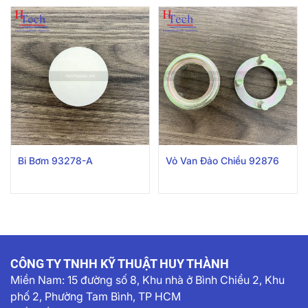
Bi Bơm 93278-A
Vỏ Van Đảo Chiều 92876
CÔNG TY TNHH KỸ THUẬT HUY THÀNH
Miền Nam:
15 đường số 8, Khu nhà ở Bình Chiểu 2, Khu
phố 2, Phường Tam Bình, TP HCM