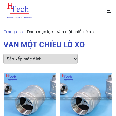
Trang chủ
-
Danh mục lọc
-
Van một chiều lò xo
VAN MỘT CHIỀU LÒ XO