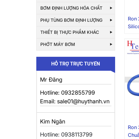
BƠM ĐỊNH LƯỢNG HÓA CHẤT
Ron 
PHỤ TÙNG BƠM ĐỊNH LƯỢNG
Sili
THIẾT BỊ THỰC PHẨM KHÁC
Pipe
PHỚT MÁY BƠM
HỖ TRỢ TRỰC TUYẾN
Mr Đăng
Hotline: 0932855799
Email: sale01@huythanh.vn
Kim Ngân
Ron 
Hotline: 0938113799
Chuẩ