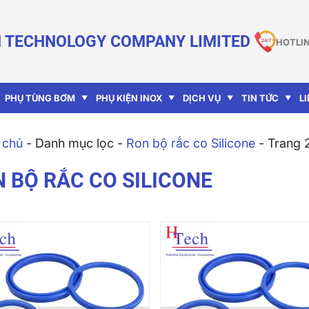
 TECHNOLOGY COMPANY LIMITED
HOTLIN
PHỤ TÙNG BƠM
PHỤ KIỆN INOX
DỊCH VỤ
TIN TỨC
L
 chủ
-
Danh mục lọc
-
Ron bộ rắc co Silicone
-
Trang 
 BỘ RẮC CO SILICONE