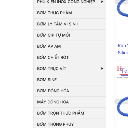
PHỤ KIỆN INOX CÔNG NGHIỆP
BƠM THỰC PHẨM
BƠM LY TÂM VI SINH
BƠM CIP TỰ MỒI
Ron 
BƠM ÁP ÂM
Sili
BƠM CHIẾT RÓT
Pipe
BƠM TRỤC VÍT
BƠM SINE
BƠM ĐỒNG HÓA
MÁY ĐỒNG HÓA
BƠM TRỘN THỰC PHẨM
BƠM THÙNG PHUY