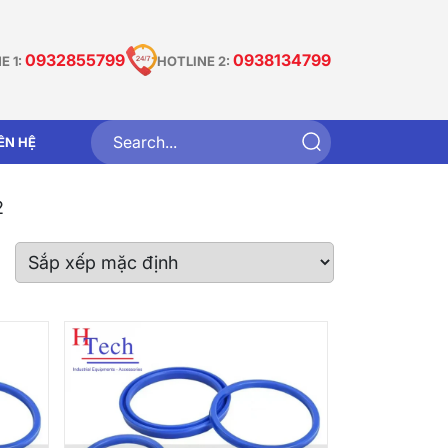
0932855799
0938134799
E 1:
HOTLINE 2:
IÊN HỆ
2