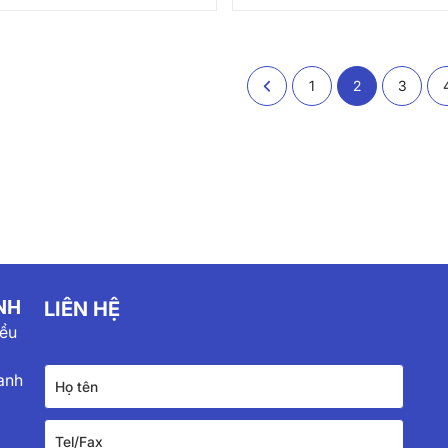
nh
Thành
1
2
3
NH
LIÊN HỆ
iểu
anh