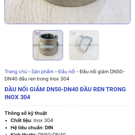
Trang chủ
-
Sản phẩm
-
Đầu nối
-
Đầu nối giảm DN50-
DN40 đầu ren trong Inox 304
ĐẦU NỐI GIẢM DN50-DN40 ĐẦU REN TRONG
INOX 304
Thông số kỹ thuật
Chất liệu
: Inox 304
Hệ tiêu chuẩn
:
DIN
Kích thước
: DN50-DN40