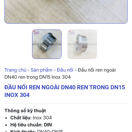
Trang chủ
-
Sản phẩm
-
Đầu nối
-
Đầu nối ren ngoài
DN40 ren trong DN15 Inox 304
ĐẦU NỐI REN NGOÀI DN40 REN TRONG DN15
INOX 304
Thông số kỹ thuật
Chất liệu
: Inox 304
Hệ tiêu chuẩn
:
DIN
Kích thước
: DN40-DN15