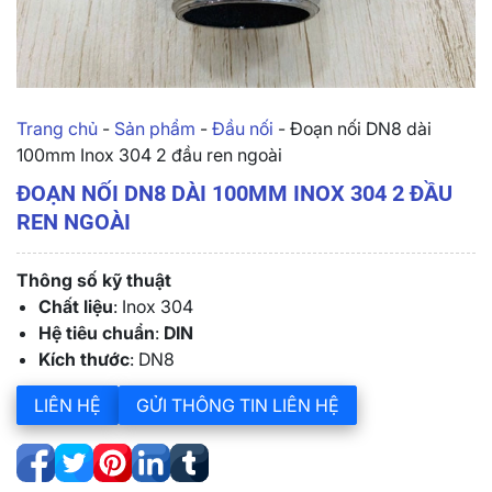
Trang chủ
-
Sản phẩm
-
Đầu nối
-
Đoạn nối DN8 dài
100mm Inox 304 2 đầu ren ngoài
ĐOẠN NỐI DN8 DÀI 100MM INOX 304 2 ĐẦU
REN NGOÀI
Thông số kỹ thuật
Chất liệu
: Inox 304
Hệ tiêu chuẩn
:
DIN
Kích thước
: DN8
LIÊN HỆ
GỬI THÔNG TIN LIÊN HỆ