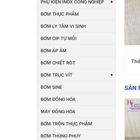
PHỤ KIỆN INOX CÔNG NGHIỆP
BƠM THỰC PHẨM
BƠM LY TÂM VI SINH
BƠM CIP TỰ MỒI
BƠM ÁP ÂM
Thô
BƠM CHIẾT RÓT
BƠM TRỤC VÍT
SẢN
BƠM SINE
BƠM ĐỒNG HÓA
MÁY ĐỒNG HÓA
BƠM TRỘN THỰC PHẨM
BƠM THÙNG PHUY