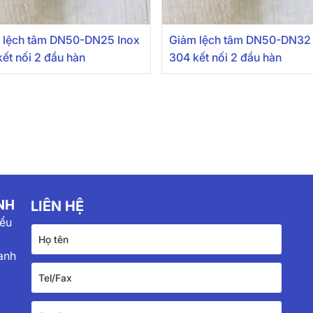
 lệch tâm DN50-DN25 Inox
Giảm lệch tâm DN50-DN32 
ết nối 2 đầu hàn
304 kết nối 2 đầu hàn
NH
LIÊN HỆ
iểu
anh