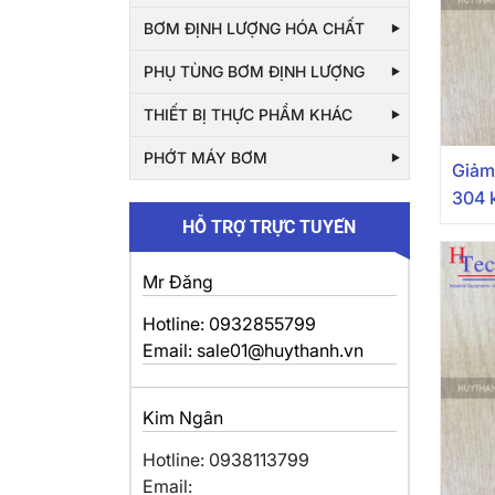
BƠM ĐỊNH LƯỢNG HÓA CHẤT
PHỤ TÙNG BƠM ĐỊNH LƯỢNG
THIẾT BỊ THỰC PHẨM KHÁC
PHỚT MÁY BƠM
Giảm
304 k
HỖ TRỢ TRỰC TUYẾN
Mr Đăng
Hotline: 0932855799
Email: sale01@huythanh.vn
Kim Ngân
Hotline: 0938113799
Email: