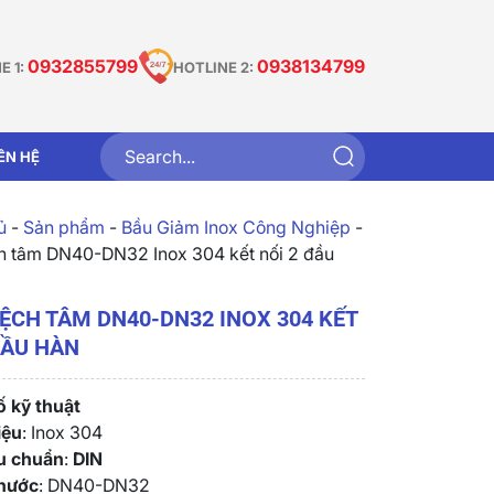
0932855799
0938134799
E 1:
HOTLINE 2:
IÊN HỆ
̉
-
Sản phẩm
-
Bầu Giảm Inox Công Nghiệp
-
h tâm DN40-DN32 Inox 304 kết nối 2 đầu
ỆCH TÂM DN40-DN32 INOX 304 KẾT
ĐẦU HÀN
 kỹ thuật
iệu
: Inox 304
êu chuẩn
:
DIN
thước
: DN40-DN32