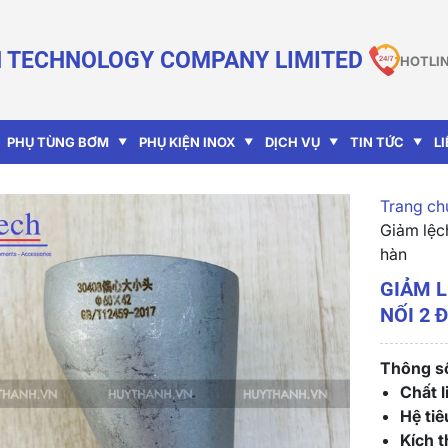
 TECHNOLOGY COMPANY LIMITED
HOTLIN
PHỤ TÙNG BƠM
PHỤ KIỆN INOX
DỊCH VỤ
TIN TỨC
L
Trang chu
Giảm lệc
hàn
GIẢM L
NỐI 2 
Thông số
Chất l
Hệ ti
Kích 