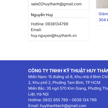
sale02huythanh@gmail.com
Giảm
Nguyễn Huy
304 k
Hotline: 0938134799
Email:
huy.nguyen@huythanh.vn
CÔNG TY TNHH KỸ THUẬT HUY THÀ
Miền Nam:
15 đường số 8, Khu nhà ở Bình Ch
2, Khu phố 2, Phường Tam Bình, TP HCM
Miền Bắc: 35 ngõ 570 Kim Giang, Phường Th
Liệt, Hà Nội
Hotline:
0932 855 799
–
0938 134 799
Email:
huythanhtech@gmail.com