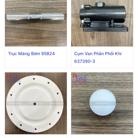
Trục Màng Bơm 95824
Cụm Van Phân Phối Khí
637390-3