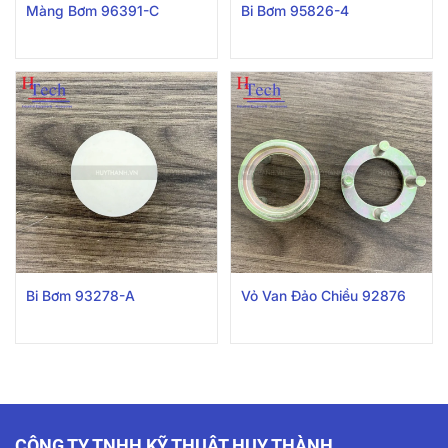
Màng Bơm 96391-C
Bi Bơm 95826-4
Bi Bơm 93278-A
Vỏ Van Đảo Chiều 92876
CÔNG TY TNHH KỸ THUẬT HUY THÀNH