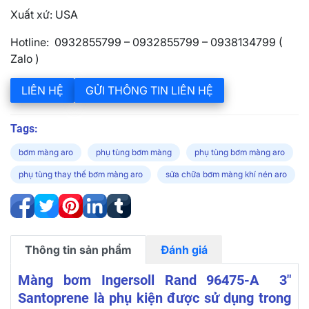
Xuất xứ: USA
Hotline: 0932855799 – 0932855799 – 0938134799 (
Zalo )
LIÊN HỆ
GỬI THÔNG TIN LIÊN HỆ
Tags:
bơm màng aro
phụ tùng bơm màng
phụ tùng bơm màng aro
phụ tùng thay thế bơm màng aro
sửa chữa bơm màng khí nén aro
Thông tin sản phẩm
Đánh giá
Màng bơm Ingersoll Rand 96475-A 3″
Santoprene là phụ kiện được sử dụng trong