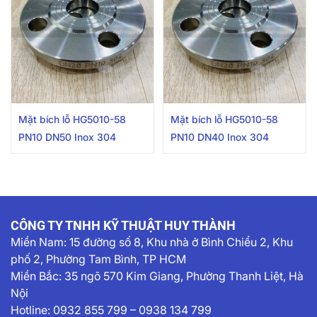
Mặt bích lỗ HG5010-58
Mặt bích lỗ HG5010-58
PN10 DN50 Inox 304
PN10 DN40 Inox 304
CÔNG TY TNHH KỸ THUẬT HUY THÀNH
Miền Nam:
15 đường số 8, Khu nhà ở Bình Chiểu 2, Khu
phố 2, Phường Tam Bình, TP HCM
Miền Bắc: 35 ngõ 570 Kim Giang, Phường Thanh Liệt, Hà
Nội
Hotline:
0932 855 799
–
0938 134 799