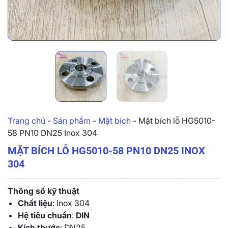
Trang chủ
-
Sản phẩm
-
Mặt bích
-
Mặt bích lỗ HG5010-
58 PN10 DN25 Inox 304
MẶT BÍCH LỖ HG5010-58 PN10 DN25 INOX
304
Thông số kỹ thuật
Chất liệu
: Inox 304
Hệ tiêu chuẩn
:
DIN
Kích thước
: DN25