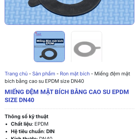
Trang chủ
-
Sản phẩm
-
Ron mặt bích
-
Miếng đệm mặt
bích bằng cao su EPDM size DN40
MIẾNG ĐỆM MẶT BÍCH BẰNG CAO SU EPDM
SIZE DN40
Thông số kỹ thuật
Chất liệu
: EPDM
Hệ tiêu chuẩn
:
DIN
Kích thước
: DN40