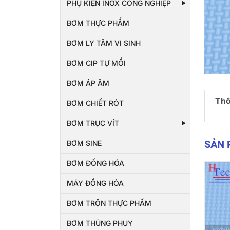
PHỤ KIỆN INOX CÔNG NGHIỆP
BƠM THỰC PHẨM
BƠM LY TÂM VI SINH
BƠM CIP TỰ MỒI
BƠM ÁP ÂM
Thô
BƠM CHIẾT RÓT
BƠM TRỤC VÍT
SẢN
BƠM SINE
BƠM ĐỒNG HÓA
MÁY ĐỒNG HÓA
BƠM TRỘN THỰC PHẨM
BƠM THÙNG PHUY