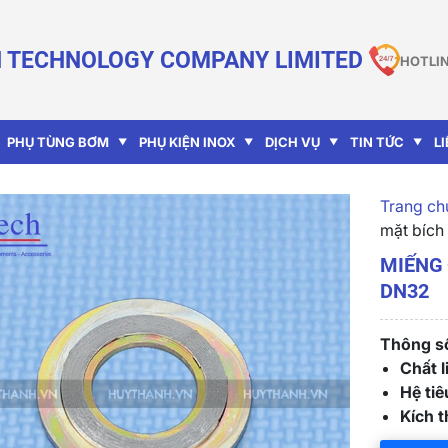
 TECHNOLOGY COMPANY LIMITED
HOTLIN
PHỤ TÙNG BƠM
PHỤ KIỆN INOX
DỊCH VỤ
TIN TỨC
L
Trang chu
mặt bích
MIẾNG 
DN32
Thông số
Chất l
Hệ ti
Kích 