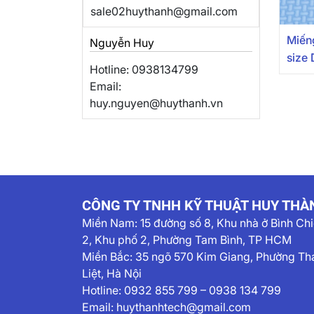
sale02huythanh@gmail.com
Miến
Nguyễn Huy
size
Hotline: 0938134799
Email:
huy.nguyen@huythanh.vn
CÔNG TY TNHH KỸ THUẬT HUY THÀ
Miền Nam:
15 đường số 8, Khu nhà ở Bình Ch
2, Khu phố 2, Phường Tam Bình, TP HCM
Miền Bắc: 35 ngõ 570 Kim Giang, Phường Th
Liệt, Hà Nội
Hotline:
0932 855 799
–
0938 134 799
Email:
huythanhtech@gmail.com