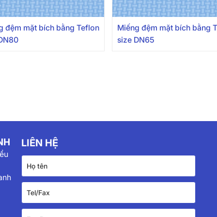
g đệm mặt bích bằng Teflon
Miếng đệm mặt bích bằng T
 DN80
size DN65
NH
LIÊN HỆ
iểu
anh