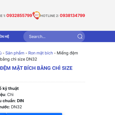
0932855799
0938134799
E 1:
HOTLINE 2:
IÊN HỆ
̉
-
Sản phẩm
-
Ron mặt bích
-
Miếng đệm
 bằng chì size DN32
ĐỆM MẶT BÍCH BẰNG CHÌ SIZE
 kỹ thuật
iệu
: Chì
êu chuẩn
:
DIN
thước
: DN32