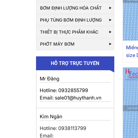
BƠM ĐỊNH LƯỢNG HÓA CHẤT
PHỤ TÙNG BƠM ĐỊNH LƯỢNG
THIẾT BỊ THỰC PHẨM KHÁC
PHỚT MÁY BƠM
Miến
size
HỖ TRỢ TRỰC TUYẾN
Mr Đăng
Hotline: 0932855799
Email: sale01@huythanh.vn
Kim Ngân
Hotline: 0938113799
Email: