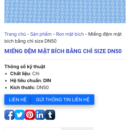
Trang chủ
-
Sản phẩm
-
Ron mặt bích
-
Miếng đệm mặt
bích bằng chì size DN50
MIẾNG ĐỆM MẶT BÍCH BẰNG CHÌ SIZE DN50
Thông số kỹ thuật
Chất liệu
: Chì
Hệ tiêu chuẩn
:
DIN
Kích thước
: DN50
LIÊN HỆ
GỬI THÔNG TIN LIÊN HỆ