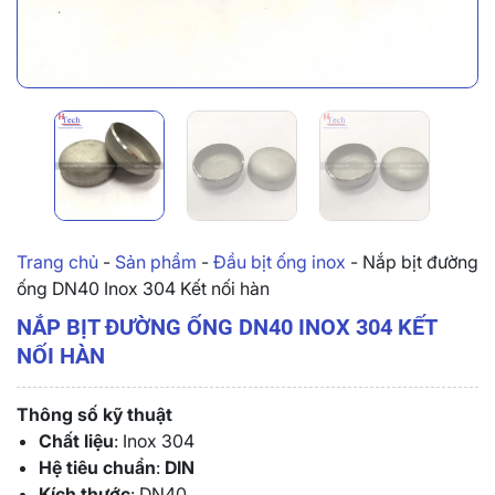
Trang chủ
-
Sản phẩm
-
Đầu bịt ống inox
-
Nắp bịt đường
ống DN40 Inox 304 Kết nối hàn
NẮP BỊT ĐƯỜNG ỐNG DN40 INOX 304 KẾT
NỐI HÀN
Thông số kỹ thuật
Chất liệu
: Inox 304
Hệ tiêu chuẩn
:
DIN
Kích thước
: DN40