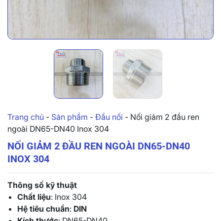
Trang chủ
-
Sản phẩm
-
Đầu nối
-
Nối giảm 2 đầu ren
ngoài DN65-DN40 Inox 304
NỐI GIẢM 2 ĐẦU REN NGOÀI DN65-DN40
INOX 304
Thông số kỹ thuật
Chất liệu
: Inox 304
Hệ tiêu chuẩn
:
DIN
Kích thước
: DN65-DN40